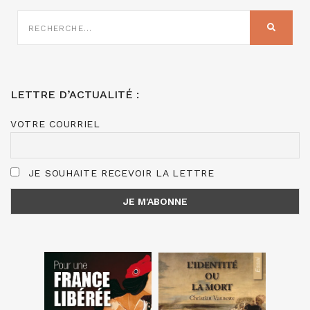
RECHERCHE
SUR
RECHER
:
LETTRE D’ACTUALITÉ :
VOTRE COURRIEL
JE SOUHAITE RECEVOIR LA LETTRE