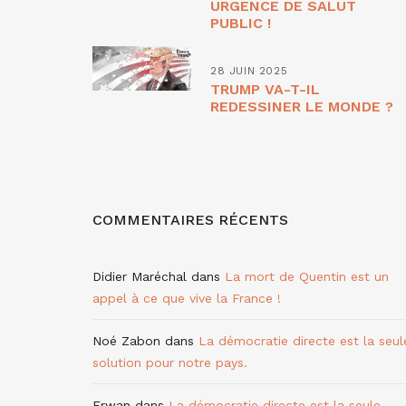
URGENCE DE SALUT
PUBLIC !
28 JUIN 2025
TRUMP VA-T-IL
REDESSINER LE MONDE ?
COMMENTAIRES RÉCENTS
Didier Maréchal
dans
La mort de Quentin est un
appel à ce que vive la France !
Noé Zabon
dans
La démocratie directe est la seul
solution pour notre pays.
Erwan
dans
La démocratie directe est la seule