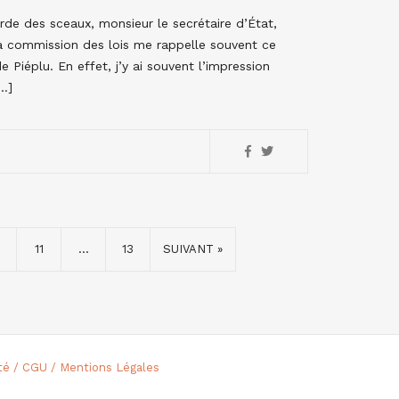
rde des sceaux, monsieur le secrétaire d’État,
 la commission des lois me rappelle souvent ce
Piéplu. En effet, j’y ai souvent l’impression
[…]
11
…
13
SUIVANT »
ité / CGU / Mentions Légales