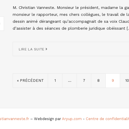
M. Christian Vanneste. Monsieur le président, madame la ga
monsieur le rapporteur, mes chers collègues, le travail de
dessin animé dérangeant qu’accompagnait de sa voix Claude 
d’assister à des séances de plomberie juridique obéissant 
LIRE LA SUITE
« PRÉCÉDENT
1
…
7
8
9
10
istianvanneste.fr
– Webdesign par
Aryup.com
-
Centre de confidential