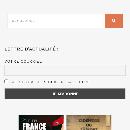
RECHERCHE
SUR
RECHER
:
LETTRE D’ACTUALITÉ :
VOTRE COURRIEL
JE SOUHAITE RECEVOIR LA LETTRE