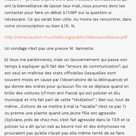
ont la bienveillance de laisser leur mail, vous pourrez donc les
contacter pour faire un débat à l’UMP sur la question si
nécessaire. Ce qui serait bien utile. Au moins les rencontrer, dans
votre circonscription ou bien à l’A. N.
http://www.laurent-mucchielli.org/public/Videosurveillance.pdf
Un sondage n’est pas une preuve M. Vanneste.
b) Vous me pardonnerez, mais un Gouvernement qui passe son
temps à expliquer qu’il fait des “erreurs de communication”, qui
est seul en maîtrise des stats officielles (lesquelles sont
souvent mises en cause par l’observatoire de la délinquance) et
qui donne des ordres pour qu’aucun flic ne se déplace quand on
brûle des voitures (cf mon ami Pascal qui est policier et élu
municipal et m’a fait part de cette “révélation” ! Ben oui, tout de
même…Evitons de se mettre à mal la “racaille” n’est ce pas ?)
ou prenne une plainte quand une jeune fille est agressée
(Sylviane, près de chez moi, s’est fait agressée dans le TER et le
policier lui a dit qu’un oeil au beurre noir et des échymoses ne
prouvaient pas qu’elle n’avait pas elle même tenté de se faire