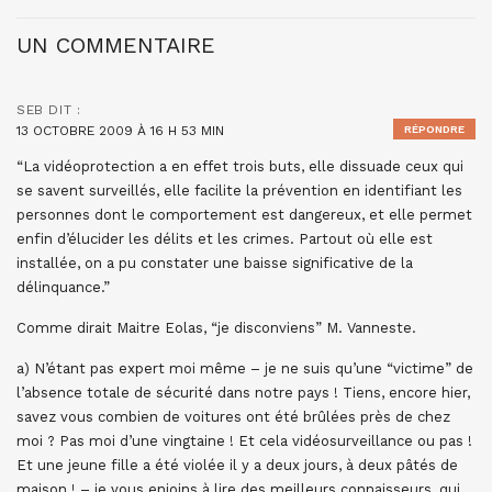
UN COMMENTAIRE
SEB
DIT :
13 OCTOBRE 2009 À 16 H 53 MIN
RÉPONDRE
“La vidéoprotection a en effet trois buts, elle dissuade ceux qui
se savent surveillés, elle facilite la prévention en identifiant les
personnes dont le comportement est dangereux, et elle permet
enfin d’élucider les délits et les crimes. Partout où elle est
installée, on a pu constater une baisse significative de la
délinquance.”
Comme dirait Maitre Eolas, “je disconviens” M. Vanneste.
a) N’étant pas expert moi même – je ne suis qu’une “victime” de
l’absence totale de sécurité dans notre pays ! Tiens, encore hier,
savez vous combien de voitures ont été brûlées près de chez
moi ? Pas moi d’une vingtaine ! Et cela vidéosurveillance ou pas !
Et une jeune fille a été violée il y a deux jours, à deux pâtés de
maison ! – je vous enjoins à lire des meilleurs connaisseurs, qui