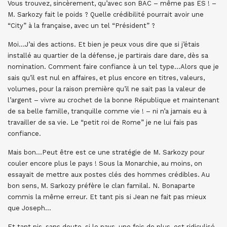
Vous trouvez, sincèrement, qu’avec son BAC – même pas ES ! –
M. Sarkozy fait le poids ? Quelle crédibilité pourrait avoir une
“City” à la française, avec un tel “Président” ?
Moi…J’ai des actions. Et bien je peux vous dire que si j’étais
installé au quartier de la défense, je partirais dare dare, dès sa
nomination. Comment faire confiance à un tel type…Alors que je
sais qu’il est nul en affaires, et plus encore en titres, valeurs,
volumes, pour la raison première qu’il ne sait pas la valeur de
l’argent – vivre au crochet de la bonne République et maintenant
de sa belle famille, tranquille comme vie ! – ni n’a jamais eu à
travailler de sa vie. Le “petit roi de Rome” je ne lui fais pas
confiance.
Mais bon…Peut être est ce une stratégie de M. Sarkozy pour
couler encore plus le pays ! Sous la Monarchie, au moins, on
essayait de mettre aux postes clés des hommes crédibles. Au
bon sens, M. Sarkozy préfère le clan familal. N. Bonaparte
commis la même erreur. Et tant pis si Jean ne fait pas mieux
que Joseph…
Et tant pis, sans doute, si le pays, une fois de plus, est ridiculisé