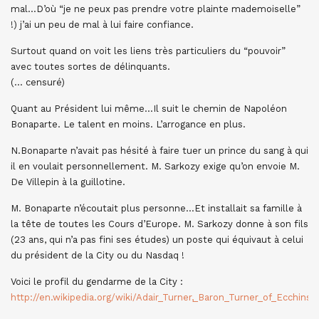
mal…D’où “je ne peux pas prendre votre plainte mademoiselle”
!) j’ai un peu de mal à lui faire confiance.
Surtout quand on voit les liens très particuliers du “pouvoir”
avec toutes sortes de délinquants.
(… censuré)
Quant au Président lui même…Il suit le chemin de Napoléon
Bonaparte. Le talent en moins. L’arrogance en plus.
N.Bonaparte n’avait pas hésité à faire tuer un prince du sang à qui
il en voulait personnellement. M. Sarkozy exige qu’on envoie M.
De Villepin à la guillotine.
M. Bonaparte n’écoutait plus personne…Et installait sa famille à
la tête de toutes les Cours d’Europe. M. Sarkozy donne à son fils
(23 ans, qui n’a pas fini ses études) un poste qui équivaut à celui
du président de la City ou du Nasdaq !
Voici le profil du gendarme de la City :
http://en.wikipedia.org/wiki/Adair_Turner,_Baron_Turner_of_Ecchinsw