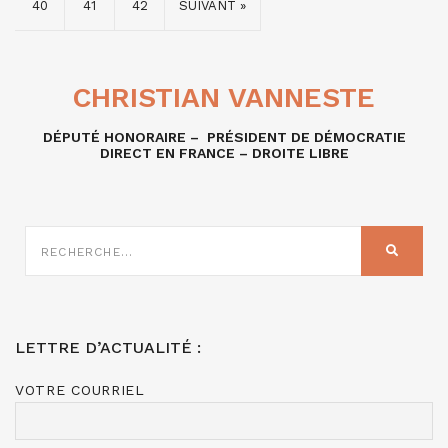
40
41
42
SUIVANT »
CHRISTIAN VANNESTE
DÉPUTÉ HONORAIRE – PRÉSIDENT DE DÉMOCRATIE
DIRECT EN FRANCE – DROITE LIBRE
RECHERCHE
SUR
RECHER
:
LETTRE D’ACTUALITÉ :
VOTRE COURRIEL