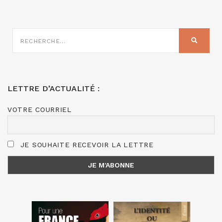
RECHERCHE
SUR
RECHER
:
LETTRE D’ACTUALITÉ :
VOTRE COURRIEL
JE SOUHAITE RECEVOIR LA LETTRE