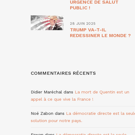
URGENCE DE SALUT
PUBLIC !
28 JUIN 2025
TRUMP VA-T-IL
REDESSINER LE MONDE ?
COMMENTAIRES RÉCENTS
Didier Maréchal
dans
La mort de Quentin est un
appel à ce que vive la France !
Noé Zabon
dans
La démocratie directe est la seul
solution pour notre pays.
Erwan
dans
La démocratie directe est la seule