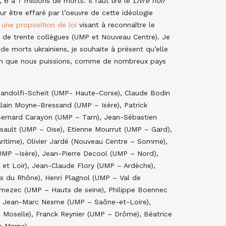
, 6 à 7 millions de morts. Il faut lire le
Livre noir
ur être effaré par l’oeuvre de cette idéologie
é
une proposition de loi
visant à reconnaître le
us de trente collègues (UMP et Nouveau Centre). Je
 de morts ukrainiens, je souhaite à présent qu’elle
afin que nous puissions, comme de nombreux pays
 Gandolfi-Scheit (UMP- Haute-Corse), Claude Bodin
Alain Moyne-Bressand (UMP – Isère), Patrick
ernard Carayon (UMP – Tarn), Jean-Sébastien
assault (UMP – Oise), Etienne Mourrut (UMP – Gard),
ritime), Olivier Jardé (Nouveau Centre – Somme),
(UMP –Isère), Jean-Pierre Decool (UMP – Nord),
 et Loir), Jean-Claude Flory (UMP – Ardèche),
es du Rhône), Henri Plagnol (UMP – Val de
emezec (UMP – Hauts de seine), Philippe Boennec
d), Jean-Marc Nesme (UMP – Saône-et-Loire),
 Moselle), Franck Reynier (UMP – Drôme), Béatrice