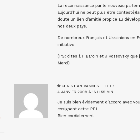
La reconnaissance par le nouveau parleme
aujourd’hui ne peut plus être contesté)lan
doute un lien d’amitié propice au dévelo
nos deux pays.
De nombreux Français et Ukrainiens en F
initiative!
(PS: dites à F Baroin et J Kossovsky que 
Merci)
CHRISTIAN VANNESTE
DIT :
4 JANVIER 2008 À 16 H 55 MIN
Je suis bien évidement d’accord avec vous.
cosignent cette PPL.
Bien cordialement
e