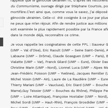
rappelle que le génocide ukrainien fit, d’après les historiens
du Communisme
, ouvrage dirigé par Stéphane Courtois, po
mortifère.C’est ainsi que, comme vous le savez, j’ai dépos
génocide ukrainien. Celle-ci été cosignée à ce jour par pl
ne peux que m’en réjouir. Afin de rendre justice aux millions
soit examinée le plus rapidement possible par la France 
dans le monde déjà, reconnaître ce crime.
Je vous rappelle les cosignataires de cette PPL : Sauveur
(UMP – Val d’Oise), Eric Raoult (UMP – Seine Saint-Denis), 
Labaune (UMP – Drôme), Claude Goasguen (UMP – Paris), B
Vialatte (UMP – Var), Franck Gilard (UMP – Eure), Olivier D
Christine Marin (UMP –Nord), Lionnel Luca (UMP – Alpes Ma
Jean-Frédéric Poisson (UMP – Yvelines), Jacques Remiller 
Michel Voisin (UMP- Ain), Laure de La Raudière (UMP – Eure
Thierry Mariani (UMP – Vaucluse), Eric Diard (UMP – Bouch
Marne),Guy Teissier (UMP – Bouches du Rhône), Philippe P
(UMP – Loire Atlantique), Françoise Hostalier (UMP – Nor
Michel Sordi (UMP – Haut-Rhin), François Grosdidier (UMP –