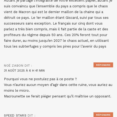
Autant je partage l’intégralité de votre excellent papier, autant je
suis convaincu que l’ensemble du pays a compris que le chaos
vient de Macron qui est le dernier maillon de la chaine qui a
détruit ce pays. Le 1er maillon étant Giscard, suivi par tous ses
successeurs sans exception. Le français sur cinq dont vous
parlez a très bien compris, mais il fait partie de la caste et des
profiteurs du régime depuis 50 ans. Ces 20% feront tout pour
faire durer, au moins jusqu’en 2027 le chaos actuel, en utilisant
tous les subterfuges y compris les pires pour l’avenir du pays
RÉPONDRE
NOÉ ZABON
DIT :
31 AOÛT 2025 À 6 H 41 MIN
Pourquoi vous ne postulez pas à ce poste ?
Vous n’auriez aucun moyen d’agir dans cette ruine, vous auriez au
moins le micro.
Macrounette se ferait piéger pensant qu’il maîtrise un opposant.
RÉPONDRE
SPEED STARS
DIT :