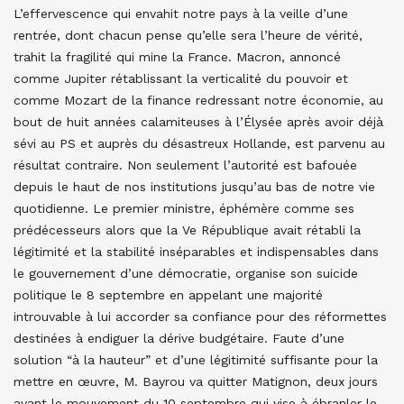
L’effervescence qui envahit notre pays à la veille d’une
rentrée, dont chacun pense qu’elle sera l’heure de vérité,
trahit la fragilité qui mine la France. Macron, annoncé
comme Jupiter rétablissant la verticalité du pouvoir et
comme Mozart de la finance redressant notre économie, au
bout de huit années calamiteuses à l’Élysée après avoir déjà
sévi au PS et auprès du désastreux Hollande, est parvenu au
résultat contraire. Non seulement l’autorité est bafouée
depuis le haut de nos institutions jusqu’au bas de notre vie
quotidienne. Le premier ministre, éphémère comme ses
prédécesseurs alors que la Ve République avait rétabli la
légitimité et la stabilité inséparables et indispensables dans
le gouvernement d’une démocratie, organise son suicide
politique le 8 septembre en appelant une majorité
introuvable à lui accorder sa confiance pour des réformettes
destinées à endiguer la dérive budgétaire. Faute d’une
solution “à la hauteur” et d’une légitimité suffisante pour la
mettre en œuvre, M. Bayrou va quitter Matignon, deux jours
avant le mouvement du 10 septembre qui vise à ébranler le