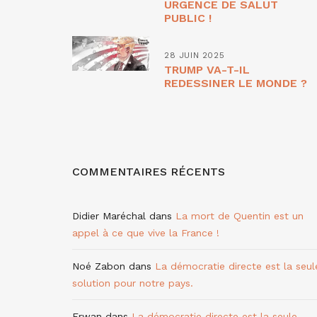
URGENCE DE SALUT
PUBLIC !
28 JUIN 2025
TRUMP VA-T-IL
REDESSINER LE MONDE ?
COMMENTAIRES RÉCENTS
Didier Maréchal
dans
La mort de Quentin est un
appel à ce que vive la France !
Noé Zabon
dans
La démocratie directe est la seul
solution pour notre pays.
Erwan
dans
La démocratie directe est la seule