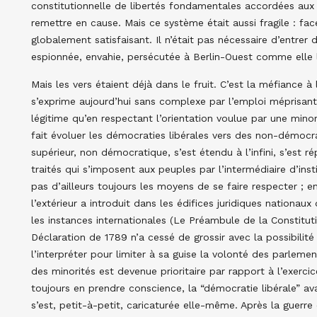
constitutionnelle de libertés fondamentales accordées aux
remettre en cause. Mais ce système était aussi fragile : fac
globalement satisfaisant. Il n’était pas nécessaire d’entrer d
espionnée, envahie, persécutée à Berlin-Ouest comme elle l’
Mais les vers étaient déjà dans le fruit. C’est la méfiance à 
s’exprime aujourd’hui sans complexe par l’emploi méprisan
légitime qu’en respectant l’orientation voulue par une mino
fait évoluer les démocraties libérales vers des non-démocrat
supérieur, non démocratique, s’est étendu à l’infini, s’est 
traités qui s’imposent aux peuples par l’intermédiaire d’inst
pas d’ailleurs toujours les moyens de se faire respecter ; e
l’extérieur a introduit dans les édifices juridiques nation
les instances internationales (Le Préambule de la Constituti
Déclaration de 1789 n’a cessé de grossir avec la possibilit
l’interpréter pour limiter à sa guise la volonté des parlemen
des minorités est devenue prioritaire par rapport à l’exercic
toujours en prendre conscience, la “démocratie libérale” avai
s’est, petit-à-petit, caricaturée elle-même. Après la guerre e