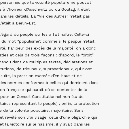
 personnes que la volonté populaire ne pouvait
e à l’horreur d’Auschwitz ou du Goulag, il était
ans les détails. La “Vie des Autres” n’était pas
était à Berlin-Est.
l’égard du peuple qui les a fait naître. Celle-ci
t du mot “populisme”, comme si le peuple n’était
rité. Par peur des excès de la majorité, on a donc
ies et cela de trois façons : d’abord, le “droit”
répandu dans de multiples textes, déclarations et
itutions, de tribunaux, supranationaux, qui n’ont
nsuite, la pression exercée d’en-haut et de
aux des normes conformes à celles qui dominent dans
on française qui aurait dû se contenter de la
é pour un Conseil Constitutionnel non élu de
taires représentant le peuple) ; enfin, la protection
e de la volonté populaire, majoritaire. Sans
t révélé son vrai visage, celui d’une oligarchie qui
t la victoire sur le nazisme, il y avait dans les