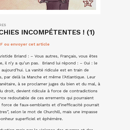
RES
HIES INCOMPÉTENTES ! (1)
F ou envoyer cet article
ristide Briand : – Vous autres, Français, vous êtes
e, il n’y a qu’un pas. Briand lui répond : – Oui : le
aujourd’hui. La vanité ridicule est en train de
, par delà la Manche et même l’Atlantique. Leur
lanétaire, à se proclamer juges du bien et du mal, à
 droit, devient ridicule à force de contradictions
ence redoutable de ces errements qui pourraient
force de faux-semblants et d’inefficacité pourrait
utres”, selon le mot de Churchill, mais une impasse
 bonheur superficiel et éphémère.
uction mais par la violence des guerres et des