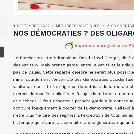
4 SEPTEMBRE 2022
MES IDÉES POLITIQUES
3 COMMENTAI
NOS DÉMOCRATIES ? DES OLIGARC
Imprimer, enregistrer en PD
Le Premier ministre britannique, David Lloyd George, dit à A
des vaniteux. Mais prenez garde, entre la vanité et le ridicul
pas de Calais. Cette répartie célèbre ne serait plus possible 
miner sourdement l’ensemble des démocraties occidentales
vanité qui consiste à s’ériger en détentrices de la morale p
exercer de manière unilatérale l’usage de la force au nom du
et d’échecs. Il faut désormais prendre garde à la conséqu
conduire logiquement à douter de la démocratie. Celle-ci à 
n’être plus “le pire des régimes à l’exception de tous les a
historique qui n’aura fait connaître à une génération qu’un
La démocratie s’est répandue dans le monde non par la séd