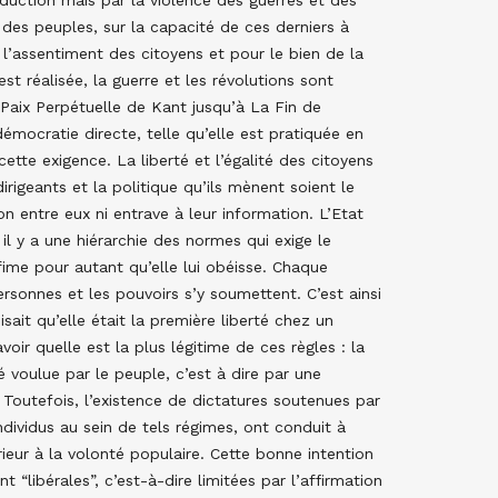
 des peuples, sur la capacité de ces derniers à
ec l’assentiment des citoyens et pour le bien de la
st réalisée, la guerre et les révolutions sont
 Paix Perpétuelle de Kant jusqu’à La Fin de
mocratie directe, telle qu’elle est pratiquée en
ette exigence. La liberté et l’égalité des citoyens
igeants et la politique qu’ils mènent soient le
on entre eux ni entrave à leur information. L’Etat
l y a une hiérarchie des normes qui exige le
nfime pour autant qu’elle lui obéisse. Chaque
ersonnes et les pouvoirs s’y soumettent. C’est ainsi
sait qu’elle était la première liberté chez un
ir quelle est la plus légitime de ces règles : la
voulue par le peuple, c’est à dire par une
 Toutefois, l’existence de dictatures soutenues par
ndividus au sein de tels régimes, ont conduit à
rieur à la volonté populaire. Cette bonne intention
“libérales”, c’est-à-dire limitées par l’affirmation