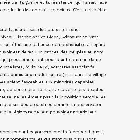
née par la guerre et la résistance, qui faisait face
s par la fin des empires coloniaux. C’est cette élite
érant, accroit ses défauts et les rend
 niveau Eisenhower et Biden, Adenauer et Mme
Ce qui était une défiance compréhensible à l’égard
 pouvoir est devenu un procès des peuples au nom
 qui précisément ont pour point commun de ne
nalistes, “cultureux”, activistes associatifs,
 sont soumis aux modes qui règnent dans ce village
ées soient favorables aux minorités capables
re, de contredire la relative lucidité des peuples
érieuse, ne les émeut pas : leur position semble les
chnique sur des problèmes comme la préservation
x la légitimité de leur pouvoir et nourrit leur
commises par les gouvernements “démocratiques”,
 sont incompétents, et d’autant plus qu’ils sont