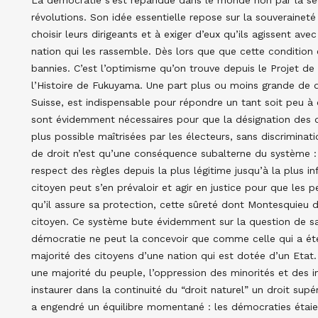
révolutions. Son idée essentielle repose sur la souveraineté
choisir leurs dirigeants et à exiger d’eux qu’ils agissent av
nation qui les rassemble. Dès lors que que cette condition e
bannies. C’est l’optimisme qu’on trouve depuis le Projet de
l’Histoire de Fukuyama. Une part plus ou moins grande de dé
Suisse, est indispensable pour répondre un tant soit peu à c
sont évidemment nécessaires pour que la désignation des dir
plus possible maîtrisées par les électeurs, sans discriminati
de droit n’est qu’une conséquence subalterne du système : i
respect des règles depuis la plus légitime jusqu’à la plus i
citoyen peut s’en prévaloir et agir en justice pour que les p
qu’il assure sa protection, cette sûreté dont Montesquieu di
citoyen. Ce système bute évidemment sur la question de savo
démocratie ne peut la concevoir que comme celle qui a été 
majorité des citoyens d’une nation qui est dotée d’un Etat.
une majorité du peuple, l’oppression des minorités et des i
instaurer dans la continuité du “droit naturel” un droit supé
a engendré un équilibre momentané : les démocraties étaient 