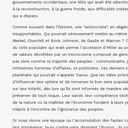
gouvernements occidentaux, une élite qui avait été sélection
à la reconstruction, à la guerre froide, aux difficultés créée
qui a disparu.
Comme souvent dans l’histoire, une “aristocratie”, en dégén
insupportables. Qui pourrait sérieusement mettre au même
Merkel, Churchill et Boris Johnson, de Gaulle et Macron ? 
du vote populaire qui avait permis l’accession d’Hitler au
de valeurs décrétées par un microcosme composé de gens
pas vivre comme la majorité des peuples : communicants, jour
richissimes hommes d’affaires, et politiciens. Ces derniers
planétaire qui pourrait s’appeler Davos. Que les idées prôn
d’influencer leur sphère et de renverser le bon sens populai
sur leur intérêt, dès lors qu’ils sont informés de manière s
préserver de tout risque. Leur savoir, leur compétence te
de la nature ou la maîtrise de l’économie fondent à leurs yeu
mépris à l’encontre de l’ignorance des peuples.
Or nous vivons une époque où l’accumulation des fautes 
leur imprévision, leurs contre-sens dissipent l’illusion : ils