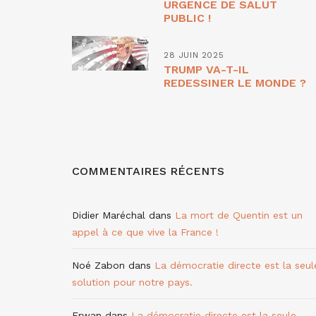
URGENCE DE SALUT
PUBLIC !
28 JUIN 2025
TRUMP VA-T-IL
REDESSINER LE MONDE ?
COMMENTAIRES RÉCENTS
Didier Maréchal
dans
La mort de Quentin est un
appel à ce que vive la France !
Noé Zabon
dans
La démocratie directe est la seul
solution pour notre pays.
Erwan
dans
La démocratie directe est la seule