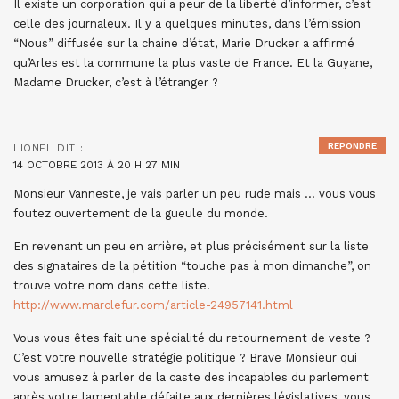
Il existe un corporation qui a peur de la liberté d’informer, c’est
celle des journaleux. Il y a quelques minutes, dans l’émission
“Nous” diffusée sur la chaine d’état, Marie Drucker a affirmé
qu’Arles est la commune la plus vaste de France. Et la Guyane,
Madame Drucker, c’est à l’étranger ?
RÉPONDRE
LIONEL
DIT :
14 OCTOBRE 2013 À 20 H 27 MIN
Monsieur Vanneste, je vais parler un peu rude mais … vous vous
foutez ouvertement de la gueule du monde.
En revenant un peu en arrière, et plus précisément sur la liste
des signataires de la pétition “touche pas à mon dimanche”, on
trouve votre nom dans cette liste.
http://www.marclefur.com/article-24957141.html
Vous vous êtes fait une spécialité du retournement de veste ?
C’est votre nouvelle stratégie politique ? Brave Monsieur qui
vous amusez à parler de la caste des incapables du parlement
après votre lamentable défaite aux dernières législatives, vous