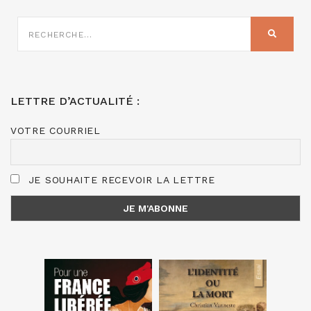
RECHERCHE
SUR
RECHER
:
LETTRE D’ACTUALITÉ :
VOTRE COURRIEL
JE SOUHAITE RECEVOIR LA LETTRE