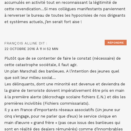
accumulés en activité tout en reconnaissant la légitimité de
cette revendication…Si mes collègues manifestants parviennent
à renverser le bureau de toutes les hypocrisies de nos dirigeants
et systèmes actuels, j’en serait fort aise !
RÉPONDRE
FRANÇOIS ALLINE
DIT :
22 OCTOBRE 2016 À 11 H 52 MIN
Plutôt que de se contenter de faire le constat (nécessaire) de
cette catastrophe sociétale, il faut agir.
Un plan Marschall des banlieues. A l’intention des jeunes quel
que soit leur milieu social…
Les délinquants, dont une minorité est devenue et deviendra de
la graine de terroriste doivent impérativement être pris en main
à la première alerte (décrochage scolaire fichiers E.N.) et dès les
premières incivilités (Fichiers commissariats).
Il y a en France d’importants réseaux associatifs (Un jeune sur
cinq s’engage, pour ne parler que d’eux) le service civique en
main d’œuvre « grand frère » (pas ceux issus des banlieues qui
sont en réalité des dealers rémunérés) comme d’innombrables