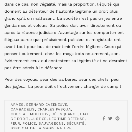
dans ce cas, non l’égalité, mais la proportion, l’équité qui
donnent au détenteur de l’autorité légitime un droit plus
grand qu’à un malfaisant. La société n’est pas un jeu entre
gendarmes et voleurs. Sa police doit avoir directement ou
après la réponse judiciaire l’avantage sur les comportement
illégaux parce que précisément policiers et magistrats ont
avant tout pour but de maintenir l’ordre légitime. Ceux qui
pensent autrement, chez les magistrats notamment, sont
évidemment ceux qui contestent sa légitimité et ne devraient
pas être admis à le défendre.
Peur des voyous, peur des barbares, peur des chefs, peur
des juges… La peur doit effectivement changer de camp !
,
,
ARMES
BERNARD CAZENEUVE
,
,
CAMBADÉLIS
CHARLES PASQUA
,
,
COCKTAIL MOLOTOV
DÉLINQUANCE
ETAT
,
,
,
DE DROIT
JUSTICE
LÉGITIME DÉFENSE
,
,
,
,
PEUR
POLICE
SAUVAGEONS
SÉCURITÉ
,
SYNDICAT DE LA MAGISTRATURE