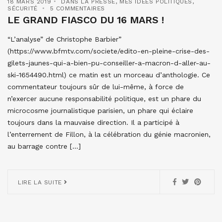
18 MARS 2019
DANS LA PRESSE
,
MES IDÉES POLITIQUES
,
SÉCURITÉ
5 COMMENTAIRES
LE GRAND FIASCO DU 16 MARS !
“L’analyse” de Christophe Barbier”
(https://www.bfmtv.com/societe/edito-en-pleine-crise-des-
gilets-jaunes-qui-a-bien-pu-conseiller-a-macron-d-aller-au-
ski-1654490.html) ce matin est un morceau d’anthologie. Ce
commentateur toujours sûr de lui-même, à force de
n’exercer aucune responsabilité politique, est un phare du
microcosme journalistique parisien, un phare qui éclaire
toujours dans la mauvaise direction. Il a participé à
l’enterrement de Fillon, à la célébration du génie macronien,
au barrage contre […]
LIRE LA SUITE