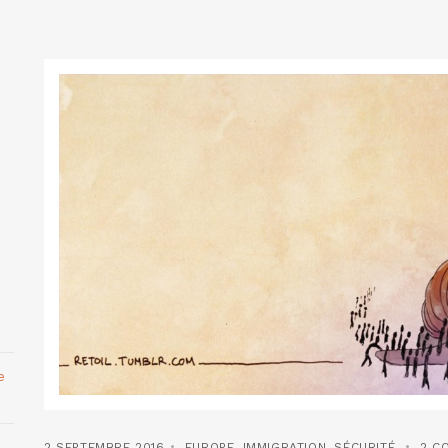
e
2 SEPTEMBRE 2016
EUROPE
,
IMMIGRATION
,
SÉCURITÉ
2 C