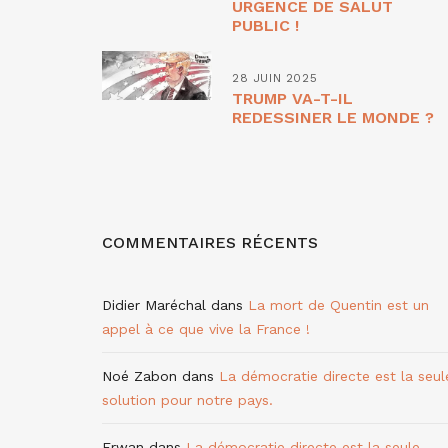
URGENCE DE SALUT
PUBLIC !
28 JUIN 2025
TRUMP VA-T-IL
REDESSINER LE MONDE ?
COMMENTAIRES RÉCENTS
Didier Maréchal
dans
La mort de Quentin est un
appel à ce que vive la France !
Noé Zabon
dans
La démocratie directe est la seul
solution pour notre pays.
Erwan
dans
La démocratie directe est la seule