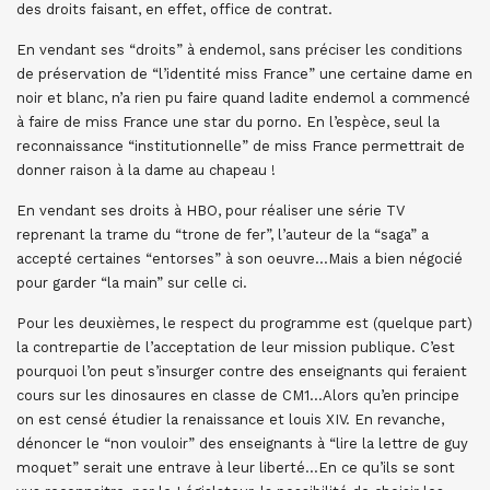
des droits faisant, en effet, office de contrat.
En vendant ses “droits” à endemol, sans préciser les conditions
de préservation de “l’identité miss France” une certaine dame en
noir et blanc, n’a rien pu faire quand ladite endemol a commencé
à faire de miss France une star du porno. En l’espèce, seul la
reconnaissance “institutionnelle” de miss France permettrait de
donner raison à la dame au chapeau !
En vendant ses droits à HBO, pour réaliser une série TV
reprenant la trame du “trone de fer”, l’auteur de la “saga” a
accepté certaines “entorses” à son oeuvre…Mais a bien négocié
pour garder “la main” sur celle ci.
Pour les deuxièmes, le respect du programme est (quelque part)
la contrepartie de l’acceptation de leur mission publique. C’est
pourquoi l’on peut s’insurger contre des enseignants qui feraient
cours sur les dinosaures en classe de CM1…Alors qu’en principe
on est censé étudier la renaissance et louis XIV. En revanche,
dénoncer le “non vouloir” des enseignants à “lire la lettre de guy
moquet” serait une entrave à leur liberté…En ce qu’ils se sont