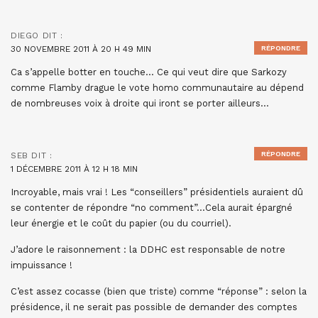
DIEGO
DIT :
30 NOVEMBRE 2011 À 20 H 49 MIN
RÉPONDRE
Ca s’appelle botter en touche… Ce qui veut dire que Sarkozy
comme Flamby drague le vote homo communautaire au dépend
de nombreuses voix à droite qui iront se porter ailleurs…
RÉPONDRE
SEB
DIT :
1 DÉCEMBRE 2011 À 12 H 18 MIN
Incroyable, mais vrai ! Les “conseillers” présidentiels auraient dû
se contenter de répondre “no comment”…Cela aurait épargné
leur énergie et le coût du papier (ou du courriel).
J’adore le raisonnement : la DDHC est responsable de notre
impuissance !
C’est assez cocasse (bien que triste) comme “réponse” : selon la
présidence, il ne serait pas possible de demander des comptes