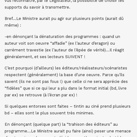
vus reconnaitre, par le Législateur, la possibilité de choisir les
supports du savoir à transmettre.
Bref…Le Ministre aurait pu agir sur plusieurs points (aurait dû
même) :
-en dénonçant la dénaturation des programmes : quand un
auteur voit son oeuvre “affadie” (ex l’auteur d’eragon) ou
carrément travestie (ex l’auteur de l’épée de vérité)…Il réagit
généralement, et ses lecteurs SUIVENT !
C’est pourquoi (d’ailleurs) les éditeurs/réalisateurs/scénaristes
respectent (généralement) la base d’une oeuvre. Parce qu’ils
savent (ils ne sont pas fous !) que celle ci ne sera apprécie des
“fidèles” que si ce qui leur a plu dans le format initial (bd, livre
par ex) se retrouve (à l’écran par ex) !
Si quelques entorses sont faites – tintin au ciné prend plusieurs
bd – elles sont le plus souvent très minimes.
En dénonçant (quelque part) la “trahison des éditeurs” au
programme…Le Ministre aurait pu faire (ainsi) peser une menace