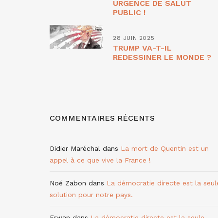
URGENCE DE SALUT
PUBLIC !
28 JUIN 2025
TRUMP VA-T-IL
REDESSINER LE MONDE ?
COMMENTAIRES RÉCENTS
Didier Maréchal
dans
La mort de Quentin est un
appel à ce que vive la France !
Noé Zabon
dans
La démocratie directe est la seul
solution pour notre pays.
Erwan
dans
La démocratie directe est la seule