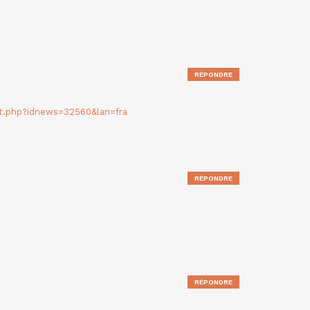
RÉPONDRE
t.php?idnews=32560&lan=fra
RÉPONDRE
RÉPONDRE