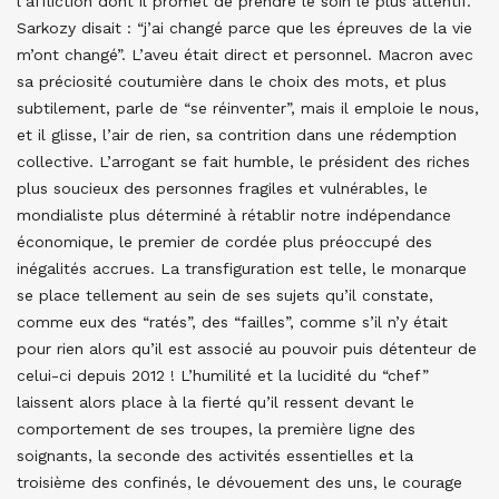
l’affliction dont il promet de prendre le soin le plus attentif.
Sarkozy disait : “j’ai changé parce que les épreuves de la vie
m’ont changé”. L’aveu était direct et personnel. Macron avec
sa préciosité coutumière dans le choix des mots, et plus
subtilement, parle de “se réinventer”, mais il emploie le nous,
et il glisse, l’air de rien, sa contrition dans une rédemption
collective. L’arrogant se fait humble, le président des riches
plus soucieux des personnes fragiles et vulnérables, le
mondialiste plus déterminé à rétablir notre indépendance
économique, le premier de cordée plus préoccupé des
inégalités accrues. La transfiguration est telle, le monarque
se place tellement au sein de ses sujets qu’il constate,
comme eux des “ratés”, des “failles”, comme s’il n’y était
pour rien alors qu’il est associé au pouvoir puis détenteur de
celui-ci depuis 2012 ! L’humilité et la lucidité du “chef”
laissent alors place à la fierté qu’il ressent devant le
comportement de ses troupes, la première ligne des
soignants, la seconde des activités essentielles et la
troisième des confinés, le dévouement des uns, le courage