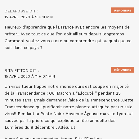
RÉPONDRE
DELAFOSSE
DIT :
15 AVRIL 2020 À 9 H 11 MIN
Heureux d’apprendre que la France avait encore les moyens de
prêter…Avec tout ce que l’on doit ailleurs depuis longtemps !
Comment voulez-vous croire ou comprendre qui ou quoi que ce
soit dans ce pays ?
RÉPONDRE
RITA PITTON
DIT :
15 AVRIL 2020 À 11 H 07 MIN
Un virus tueur frappe notre monde qui s’est coupé en majorité
de la Transcendance ; Oui Macron a “allocuté ” pendant 25
minutes sans jamais demander l’aide de la Transcendance .Cette
Transcendance qui purifierait notre planète attaquée par un sale
virus!! Pendant la Peste Noire Moyenne Âgeuse ma ville Lyon fut
sauvée par la prière ce qui explique la fête annuelle des
Lumières du 8 décembre . Alléluia !
Alors élevons nos pensées .Amen .Rita l’Eveillée.