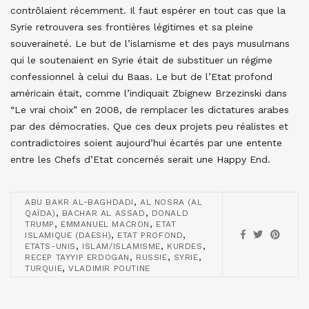
contrôlaient récemment. Il faut espérer en tout cas que la
Syrie retrouvera ses frontières légitimes et sa pleine
souveraineté. Le but de l’islamisme et des pays musulmans
qui le soutenaient en Syrie était de substituer un régime
confessionnel à celui du Baas. Le but de l’Etat profond
américain était, comme l’indiquait Zbignew Brzezinski dans
“Le vrai choix” en 2008, de remplacer les dictatures arabes
par des démocraties. Que ces deux projets peu réalistes et
contradictoires soient aujourd’hui écartés par une entente
entre les Chefs d’Etat concernés serait une Happy End.
,
ABU BAKR AL-BAGHDADI
AL NOSRA (AL
,
,
QAÏDA)
BACHAR AL ASSAD
DONALD
,
,
TRUMP
EMMANUEL MACRON
ETAT
,
,
ISLAMIQUE (DAESH)
ETAT PROFOND
,
,
,
ETATS-UNIS
ISLAM/ISLAMISME
KURDES
,
,
,
RECEP TAYYIP ERDOGAN
RUSSIE
SYRIE
,
TURQUIE
VLADIMIR POUTINE