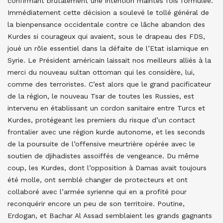
confirmant brutalement une intention maintes fois formulée.
Immédiatement cette décision a soulevé le tollé général de
la bienpensance occidentale contre ce lâche abandon des
Kurdes si courageux qui avaient, sous le drapeau des FDS,
joué un rôle essentiel dans la défaite de l’Etat islamique en
Syrie. Le Président américain laissait nos meilleurs alliés à la
merci du nouveau sultan ottoman qui les considère, lui,
comme des terroristes. C’est alors que le grand pacificateur
de la région, le nouveau Tsar de toutes les Russies, est
intervenu en établissant un cordon sanitaire entre Turcs et
Kurdes, protégeant les premiers du risque d’un contact
frontalier avec une région kurde autonome, et les seconds
de la poursuite de l’offensive meurtrière opérée avec le
soutien de djihadistes assoiffés de vengeance. Du même
coup, les Kurdes, dont l’opposition à Damas avait toujours
été molle, ont semblé changer de protecteurs et ont
collaboré avec l’armée syrienne qui en a profité pour
reconquérir encore un peu de son territoire. Poutine,
Erdogan, et Bachar Al Assad semblaient les grands gagnants