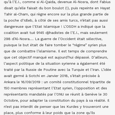
qu’à l’E.I., comme si Al-Qaïda, devenue Al-Nosra, dont Fabius
disait qu’elle faisait du bon boulot (!), puis repeinte en Hayat
Tahir al-Cham, qui règne encore sur la plus grande partie de
la poche d’Idleb, à côté de ses amis turcs, n’était pas aussi
dangereuse que l’Etat Islamique ! L’OSDH a indiqué que la
coalition avait tué 9145 djihadistes de l’E.I., mais seulement
298 d’Al-Nosra…. La guerre de l’Occident était sélective,
puisque le but était de faire tomber le “régime” syrien plus
que de combattre l’islamisme. Il est temps de comprendre
que cet objectif manqué est aujourd’hui dépassé. D’ailleurs,
l’aspect politique de la situation syrienne a également été
traité par la Russie de Poutine avec la Turquie et l’Iran. L’idée
avait germé à Sotchi en Janvier 2018, s’était précisée à
Ankara le 16/09/2019 : un comité constitutionnel tripartite de
150 membres représentant l’Etat syrien, l’opposition et des
représentants mandatés par l’ONU se réunit à Genève le 30
Octobre, pour adapter la constitution du pays à sa réalité. Il
n’est pas interdit de penser que les Kurdes y trouveront une
place, plus conforme à leur poids que la zone qu’ils