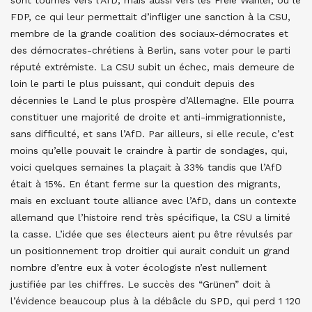
sont tournés vers l’AfD, mais aussi vers les Freie Wähler, ou le
FDP, ce qui leur permettait d’infliger une sanction à la CSU,
membre de la grande coalition des sociaux-démocrates et
des démocrates-chrétiens à Berlin, sans voter pour le parti
réputé extrémiste. La CSU subit un échec, mais demeure de
loin le parti le plus puissant, qui conduit depuis des
décennies le Land le plus prospère d’Allemagne. Elle pourra
constituer une majorité de droite et anti-immigrationniste,
sans difficulté, et sans l’AfD. Par ailleurs, si elle recule, c’est
moins qu’elle pouvait le craindre à partir de sondages, qui,
voici quelques semaines la plaçait à 33% tandis que l’AfD
était à 15%. En étant ferme sur la question des migrants,
mais en excluant toute alliance avec l’AfD, dans un contexte
allemand que l’histoire rend très spécifique, la CSU a limité
la casse. L’idée que ses électeurs aient pu être révulsés par
un positionnement trop droitier qui aurait conduit un grand
nombre d’entre eux à voter écologiste n’est nullement
justifiée par les chiffres. Le succès des “Grünen” doit à
l’évidence beaucoup plus à la débâcle du SPD, qui perd 1 120