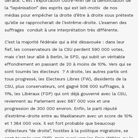
défaite. C’est l’exportation Outre-Rhin de la dénonciation de
la “lepénisation” des esprits qui est leit-motiv de nos
médias pour empêcher la droite d’être à droite sous prétexte
qu’elle se rapprocherait de l’extrême-droite. L’examen des
suffrages conduit à une interprétation très différente.
C’est la majorité fédérale qui a été désavouée : dans leur
fief, les conservateurs de la CSU perdent 590 000 votes,
mais c’est leur allié à Berlin, le SPD, qui subit un véritable
effondrement en passant de 20 à moins de 10%. Vers qui se
sont tournés les électeurs ? A droite, les autres partis ont
tous progressé, les Electeurs Libres (FW), dissidents de la
CSU, plus conservateurs, ont gagné 508 000 suffrages, à
11%, les Libéraux (FDP) qui ont déjà gouverné avec la CSU,
reviennent au Parlement avec 687 000 voix et une
progression de 300 000 environ. Enfin, le parti réputé
d’extrême-droite entre au Maxilianeum avec un score de 10%
et 1 384 000 voix. Il est fort probable que beaucoup
d’électeurs “de droite”, hostiles à la politique migratoire, se