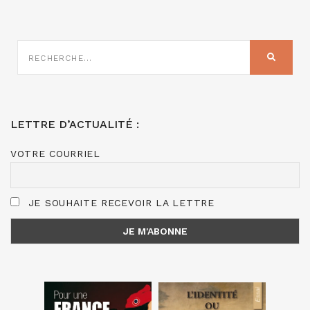
RECHERCHE
SUR
RECHER
:
LETTRE D’ACTUALITÉ :
VOTRE COURRIEL
JE SOUHAITE RECEVOIR LA LETTRE