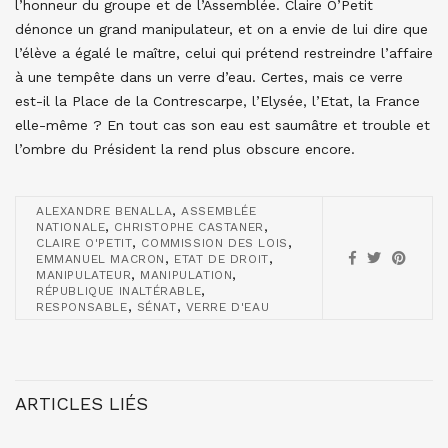
l’honneur du groupe et de l’Assemblée. Claire O’Petit
dénonce un grand manipulateur, et on a envie de lui dire que
l’élève a égalé le maître, celui qui prétend restreindre l’affaire
à une tempête dans un verre d’eau. Certes, mais ce verre
est-il la Place de la Contrescarpe, l’Elysée, l’Etat, la France
elle-même ? En tout cas son eau est saumâtre et trouble et
l’ombre du Président la rend plus obscure encore.
,
ALEXANDRE BENALLA
ASSEMBLÉE
,
,
NATIONALE
CHRISTOPHE CASTANER
,
,
CLAIRE O'PETIT
COMMISSION DES LOIS
,
,
EMMANUEL MACRON
ETAT DE DROIT
,
,
MANIPULATEUR
MANIPULATION
,
RÉPUBLIQUE INALTÉRABLE
,
,
RESPONSABLE
SÉNAT
VERRE D'EAU
ARTICLES LIÉS