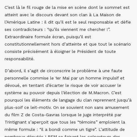
C’est là le fil rouge de la mise en scène dont le sommet est
atteint avec le discours devant son clan à La Maison de
l’Amérique Latine : il dit qu’il est le seul responsable et défie
ses contradicteurs : “qu’ils viennent me chercher !”.
Extraordinaire formule écran, puisqu’il est
constitutionnellement hors d’atteinte et que tout le scénario
consiste précisément à éloigner le Président de toute
responsabilité.
D’abord, il s’agit de circonscrire le problème à une faute
personnelle commise le 1er Mai par un homme impulsif et
dévoué, en tentant d’écarter le risque de voir accuser le
système au pouvoir depuis l’élection de M.Macron. C’est
pourquoi les éléments de langage du clan reprennent jusqu’à
plus-soif ce leit-motiv. On se souvient non sans amusement
du film Z de Costa-Gavras lorsque le juge interprété par
Trintignant s’aperçoit que tous les “témoins” emploient la
même formule : “il a bondi comme un tigre”. L’attitude de
nombreux députés LREM se faisant les colporteurs des