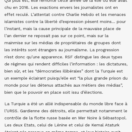
Qui plus est, elle remonte cette année de la 45e où elle avait
chu en 2016. Les exactions envers les journalistes ont en
effet reculé. L’attentat contre Charlie Hebdo et les menaces
islamistes contre la liberté d’expression pèsent moins… pour
l’instant, mais la cause principale de la mauvaise place de
l’an dernier ne reposait pas sur ce point, mais sur la
mainmise sur les médias de propriétaires de groupes dont
les intérêts sont étrangers au journalisme. La progression
n’est donc qu’une apparence. RSF distingue les deux types
de régimes qui rendent difficiles l’information : les dictatures,
bien sûr, et les “démocraties illibérales” dont la Turquie est
un exemple éclairant puisqu’elle est “la plus grande prison du
monde pour les détenus attachés aux métiers des médias”,
bien que le pouvoir en place soit issu d’élections.
La Turquie a été un allié indispensable du monde libre face à
l’URSS. Gardienne des détroits, elle permettait notamment le
contrôle de la flotte russe basée en Mer Noire à Sébastopol.
Les deux Etats, celui de Lénine et celui de Kemal Ataturk