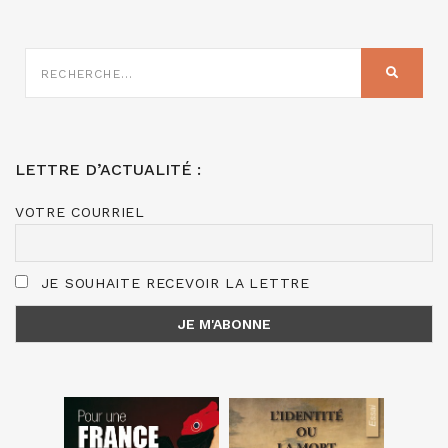
RECHERCHE
SUR
RECHER
:
LETTRE D’ACTUALITÉ :
VOTRE COURRIEL
JE SOUHAITE RECEVOIR LA LETTRE