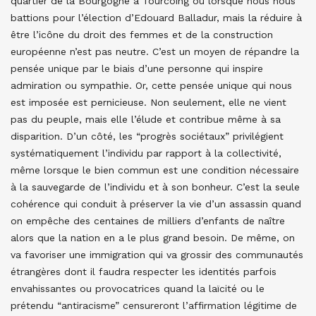
quartier de la Bourgogne à Tourcoing ou lorsque nous nous
battions pour l’élection d’Edouard Balladur, mais la réduire à
être l’icône du droit des femmes et de la construction
européenne n’est pas neutre. C’est un moyen de répandre la
pensée unique par le biais d’une personne qui inspire
admiration ou sympathie. Or, cette pensée unique qui nous
est imposée est pernicieuse. Non seulement, elle ne vient
pas du peuple, mais elle l’élude et contribue même à sa
disparition. D’un côté, les “progrès sociétaux” privilégient
systématiquement l’individu par rapport à la collectivité,
même lorsque le bien commun est une condition nécessaire
à la sauvegarde de l’individu et à son bonheur. C’est la seule
cohérence qui conduit à préserver la vie d’un assassin quand
on empêche des centaines de milliers d’enfants de naître
alors que la nation en a le plus grand besoin. De même, on
va favoriser une immigration qui va grossir des communautés
étrangères dont il faudra respecter les identités parfois
envahissantes ou provocatrices quand la laïcité ou le
prétendu “antiracisme” censureront l’affirmation légitime de