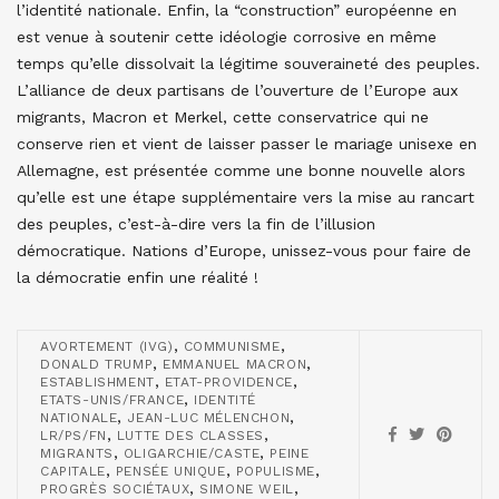
l’identité nationale. Enfin, la “construction” européenne en
est venue à soutenir cette idéologie corrosive en même
temps qu’elle dissolvait la légitime souveraineté des peuples.
L’alliance de deux partisans de l’ouverture de l’Europe aux
migrants, Macron et Merkel, cette conservatrice qui ne
conserve rien et vient de laisser passer le mariage unisexe en
Allemagne, est présentée comme une bonne nouvelle alors
qu’elle est une étape supplémentaire vers la mise au rancart
des peuples, c’est-à-dire vers la fin de l’illusion
démocratique. Nations d’Europe, unissez-vous pour faire de
la démocratie enfin une réalité !
,
,
AVORTEMENT (IVG)
COMMUNISME
,
,
DONALD TRUMP
EMMANUEL MACRON
,
,
ESTABLISHMENT
ETAT-PROVIDENCE
,
ETATS-UNIS/FRANCE
IDENTITÉ
,
,
NATIONALE
JEAN-LUC MÉLENCHON
,
,
LR/PS/FN
LUTTE DES CLASSES
,
,
MIGRANTS
OLIGARCHIE/CASTE
PEINE
,
,
,
CAPITALE
PENSÉE UNIQUE
POPULISME
,
,
PROGRÈS SOCIÉTAUX
SIMONE WEIL