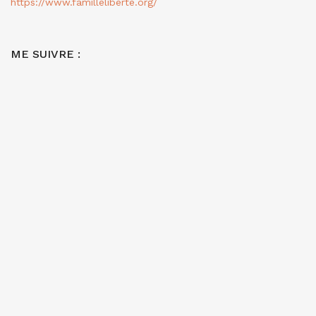
https://www.familleliberte.org/
ME SUIVRE :