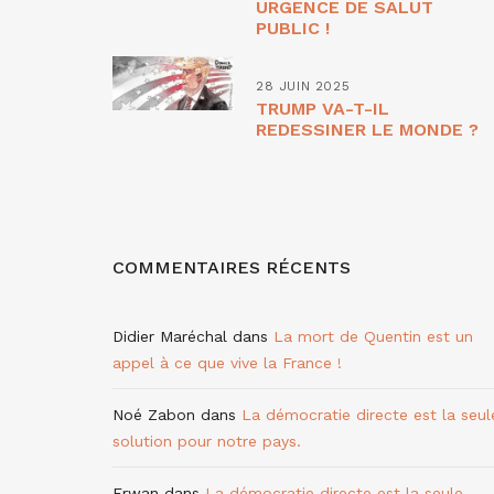
URGENCE DE SALUT
PUBLIC !
28 JUIN 2025
TRUMP VA-T-IL
REDESSINER LE MONDE ?
COMMENTAIRES RÉCENTS
Didier Maréchal
dans
La mort de Quentin est un
appel à ce que vive la France !
Noé Zabon
dans
La démocratie directe est la seul
solution pour notre pays.
Erwan
dans
La démocratie directe est la seule