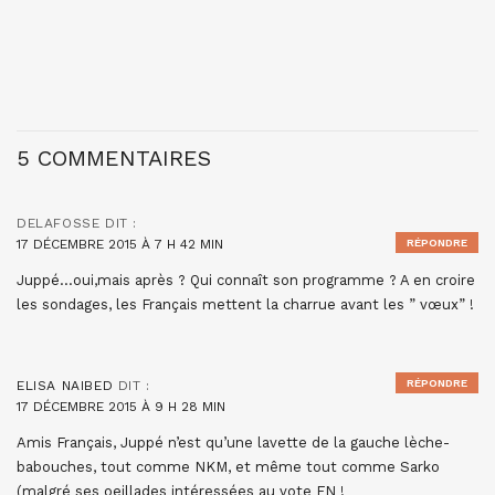
5 COMMENTAIRES
DELAFOSSE
DIT :
17 DÉCEMBRE 2015 À 7 H 42 MIN
RÉPONDRE
Juppé…oui,mais après ? Qui connaît son programme ? A en croire
les sondages, les Français mettent la charrue avant les ” vœux” !
RÉPONDRE
ELISA NAIBED
DIT :
17 DÉCEMBRE 2015 À 9 H 28 MIN
Amis Français, Juppé n’est qu’une lavette de la gauche lèche-
babouches, tout comme NKM, et même tout comme Sarko
(malgré ses oeillades intéressées au vote FN !