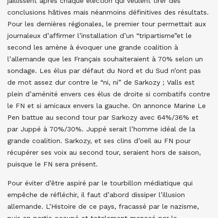
jaillissent après chaque élection qui veulent tirer des
conclusions hâtives mais néanmoins définitives des résultats.
Pour les dernières régionales, le premier tour permettait aux
journaleux d’affirmer l’installation d’un “tripartisme”et le
second les amène à évoquer une grande coalition à
l’allemande que les Français souhaiteraient à 70% selon un
sondage. Les élus par défaut du Nord et du Sud n’ont pas
de mot assez dur contre le “ni, ni” de Sarkozy ; Valls est
plein d’aménité envers ces élus de droite si combatifs contre
le FN et si amicaux envers la gauche. On annonce Marine Le
Pen battue au second tour par Sarkozy avec 64%/36% et
par Juppé à 70%/30%. Juppé serait l’homme idéal de la
grande coalition. Sarkozy, et ses clins d’oeil au FN pour
récupérer ses voix au second tour, seraient hors de saison,
puisque le FN sera présent.
Pour éviter d’être aspiré par le tourbillon médiatique qui
empêche de réfléchir, il faut d’abord dissiper l’illusion
allemande. L’Histoire de ce pays, fracassé par le nazisme,