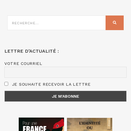
RECHERCHE
SUR
RECHER
:
LETTRE D’ACTUALITÉ :
VOTRE COURRIEL
JE SOUHAITE RECEVOIR LA LETTRE