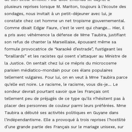
plusieurs reprises lorsque M. Mariton, toujours à l’écoute des
sondages, nous invitait à un petit-déjeuner avec lui, je
constate chez cet homme un net tropisme gouvernemental.
Comme disait Edgar Faure, c’est le vent qui change… Hier, il
a pris avec véhémence la défense de Mme Taubira, justifiant
son refus de chanter la Marseillaise, épousant même sa
formule provocatrice de “karaoké d’estrade”, fustigeant les
“braillards” et les racistes qui osent s’attaquer au Ministre de
la Justice. On sentait chez lui ce mépris du microcosme
parisien médiatico-mondain pour ces élans populaires
tellement vulgaires. Pour lui, on en veut à Mme Taubira parce
qu’elle est noire. Le racisme, le racisme, vous dis-je… Le
sondeur devrait pourtant savoir que les Français ont
tellement peu de préjugés de ce type qu’ils n’hésitent pas à
placer des personnes de couleur parmi leurs préférées. Mme
Taubira a débuté ses activités politiques en Guyane dans
l’indépendantisme. Elle a provoqué à trois reprises l’hostilité
d’une grande partie des Français sur le mariage unisexe, sur