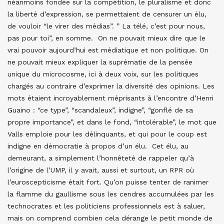
néanmoins fondée sur la compétition, le pluralisme et donc
la liberté d’expression, se permettaient de censurer un élu,
de vouloir “le virer des médias”. ” La télé, c’est pour nous,
pas pour toi”, en somme. On ne pouvait mieux dire que le
vrai pouvoir aujourd’hui est médiatique et non politique. On
ne pouvait mieux expliquer la suprématie de la pensée
unique du microcosme, ici à deux voix, sur les politiques
chargés au contraire d’exprimer la diversité des opinions. Les
mots étaient incroyablement méprisants à l’encontre d’Henri
Guaino : “ce type”, “scandaleux”, indigne”, “gonflé de sa
propre importance”, et dans le fond, “intolérable”, le mot que
Valls emploie pour les délinquants, et qui pour le coup est
indigne en démocratie à propos d’un élu. Cet élu, au
demeurant, a simplement l’honnêteté de rappeler qu’à
l’origine de l’UMP, il y avait, aussi et surtout, un RPR où
l’euroscepticisme était fort. Qu’on puisse tenter de ranimer
la flamme du gaullisme sous les cendres accumulées par les
technocrates et les politiciens professionnels est à saluer,
mais on comprend combien cela dérange le petit monde de