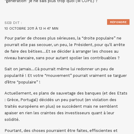
“génération” je ne sais plus trop quoi (M COPE) ?
RÉPONDRE
SEB
DIT :
10 OCTOBRE 2011 À 13 H 47 MIN
Pour parler de choses plus sérieuses, la “droite populaire” ne
pourrait elle pas secouer, un peu, le Président, pour qu’il arrête
de faire des bétises…Et se décider à arranger les choses au
niveau bancaire, sans pour autant spolier les contribuables ?
Sait on jamais…Cà pourrait même lui redonner un peu de
popularité ! Et votre “mouvement” pourrait vraiment se targuer
d’être “populaire” !
Actuellement, es plans de sauvetage des banques (et des Etats
: Grèce, Portugal) décidés un peu partout (en violation des
traités européens en plus) se succèdent mais ne semblent
apaiser en rien les craintes des investisseurs quant à leur
solidité.
Pourtant, des choses pourraient être faites, effiscientes et