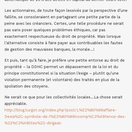
Les actionnaires, de toute façon lessivés par la perspective d’une
faillite, se consoleraient en partageant une petite partie de la
peine avec les créanciers. Certes, une telle procédure ne serait
pas sans poser quelques problèmes éthiques, car pas
exactement respectueuse du droit de propriété. Mais lorsque
l’alternative consiste à faire payer aux contribuables les fautes
de gestion des mauvaises banques, la morale…!
Et puis, tant qu’à faire, je préfère une petite entorse au droit de
propriété – la DDHC permet un dépassement de la loi et du
principe constitutionnel si la situation l’exige – plutôt qu’une
violation permanente (et volontaire) des traités en plus de la
spoliation des citoyens.
Ne serait ce que pour les collectivités locales…La chose serait
appréciable.
http://blog.turgot.org/index.php?post/L%E2%80%99affaire-
Dexia%2C-symbole-de-l%E2%80%99incomp%C3%A9tence-des-
%22%C3%A9lites%22-dirigean