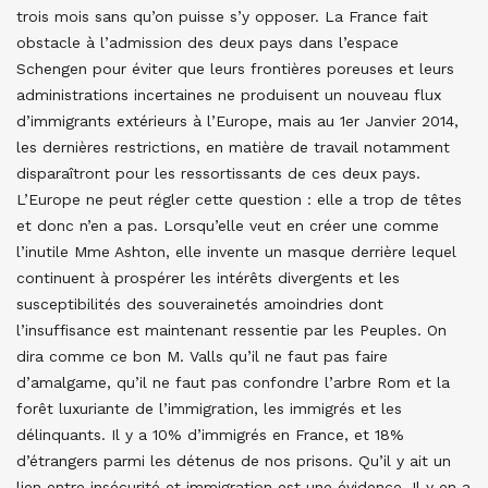
trois mois sans qu’on puisse s’y opposer. La France fait
obstacle à l’admission des deux pays dans l’espace
Schengen pour éviter que leurs frontières poreuses et leurs
administrations incertaines ne produisent un nouveau flux
d’immigrants extérieurs à l’Europe, mais au 1er Janvier 2014,
les dernières restrictions, en matière de travail notamment
disparaîtront pour les ressortissants de ces deux pays.
L’Europe ne peut régler cette question : elle a trop de têtes
et donc n’en a pas. Lorsqu’elle veut en créer une comme
l’inutile Mme Ashton, elle invente un masque derrière lequel
continuent à prospérer les intérêts divergents et les
susceptibilités des souverainetés amoindries dont
l’insuffisance est maintenant ressentie par les Peuples. On
dira comme ce bon M. Valls qu’il ne faut pas faire
d’amalgame, qu’il ne faut pas confondre l’arbre Rom et la
forêt luxuriante de l’immigration, les immigrés et les
délinquants. Il y a 10% d’immigrés en France, et 18%
d’étrangers parmi les détenus de nos prisons. Qu’il y ait un
lien entre insécurité et immigration est une évidence. Il y en a