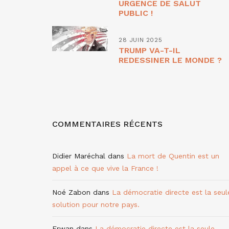
URGENCE DE SALUT
PUBLIC !
28 JUIN 2025
TRUMP VA-T-IL
REDESSINER LE MONDE ?
COMMENTAIRES RÉCENTS
Didier Maréchal
dans
La mort de Quentin est un
appel à ce que vive la France !
Noé Zabon
dans
La démocratie directe est la seul
solution pour notre pays.
Erwan
dans
La démocratie directe est la seule