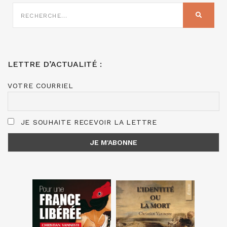
RECHERCHE
SUR
RECHER
:
LETTRE D’ACTUALITÉ :
VOTRE COURRIEL
JE SOUHAITE RECEVOIR LA LETTRE