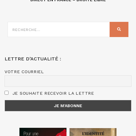
RECHERCHE
SUR
RECHER
:
LETTRE D’ACTUALITÉ :
VOTRE COURRIEL
JE SOUHAITE RECEVOIR LA LETTRE