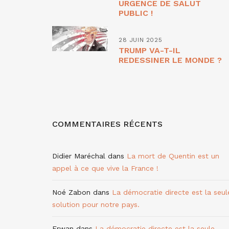
URGENCE DE SALUT
PUBLIC !
28 JUIN 2025
TRUMP VA-T-IL
REDESSINER LE MONDE ?
COMMENTAIRES RÉCENTS
Didier Maréchal
dans
La mort de Quentin est un
appel à ce que vive la France !
Noé Zabon
dans
La démocratie directe est la seul
solution pour notre pays.
Erwan
dans
La démocratie directe est la seule