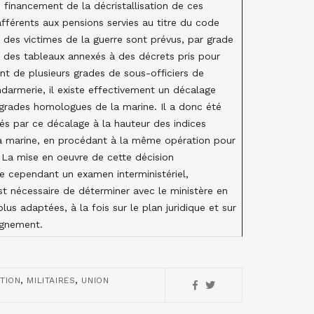
u financement de la décristallisation de ces
 afférents aux pensions servies au titre du code
et des victimes de la guerre sont prévus, par grade
s des tableaux annexés à des décrets pris pour
ant de plusieurs grades de sous-officiers de
endarmerie, il existe effectivement un décalage
grades homologues de la marine. Il a donc été
és par ce décalage à la hauteur des indices
a marine, en procédant à la même opération pour
 La mise en oeuvre de cette décision
e cependant un examen interministériel,
est nécessaire de déterminer avec le ministère en
us adaptées, à la fois sur le plan juridique et sur
lignement.
,
,
TION
MILITAIRES
UNION