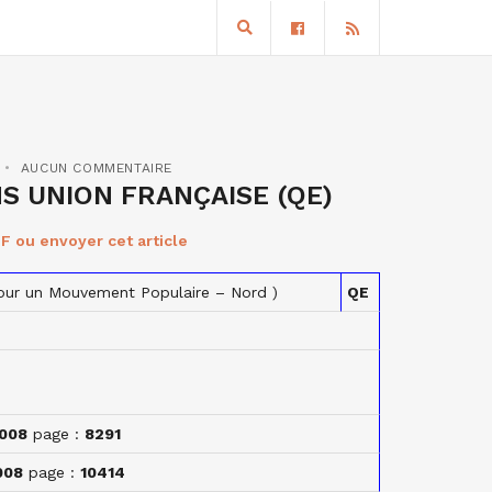
AUCUN COMMENTAIRE
S UNION FRANÇAISE (QE)
F ou envoyer cet article
pour un Mouvement Populaire – Nord )
QE
008
page :
8291
008
page :
10414