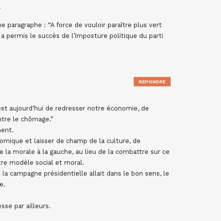
.
e paragraphe : “A force de vouloir paraître plus vert
 a permis le succès de l’imposture politique du parti
RÉPONDRE
ue est aujourd’hui de redresser notre économie, de
ntre le chômage.”
ment.
nomique et laisser de champ de la culture, de
 de la morale à la gauche, au lieu de la combattre sur ce
tre modèle social et moral.
la campagne présidentielle allait dans le bon sens, le
e.
sse par ailleurs.