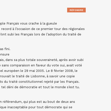
RÉPONDRE
ple Français vous crache à la gueule
 record à l’occasion de ce premier tour des régionales
ont subi les Français lors de l’adoption du traité de
s fini.
ensure
is, dans sa plus totale souveraineté, après avoir subi
ans comparaison en faveur du vote oui, avait voté
el européen le 29 mai 2005. Le 8 février 2008, le
rouvait le traité de Lisbonne, à savoir une copie
s du traité constitutionnel rejeté par les Français.
n tel déni de démocratie et tout le monde s’est tu.
un référendum, qui plus est au bout de deux ans
tique inacceptable pour tout démocrate qui se