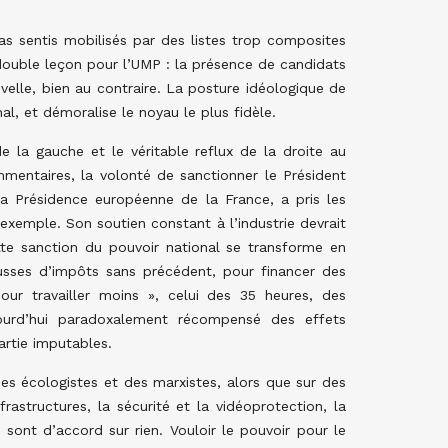
s sentis mobilisés par des listes trop composites
e double leçon pour l’UMP : la présence de candidats
velle, bien au contraire. La posture idéologique de
nal, et démoralise le noyau le plus fidèle.
e la gauche et le véritable reflux de la droite au
mentaires, la volonté de sanctionner le Président
 la Présidence européenne de la France, a pris les
exemple. Son soutien constant à l’industrie devrait
te sanction du pouvoir national se transforme en
ausses d’impôts sans précédent, pour financer des
ur travailler moins », celui des 35 heures, des
ourd’hui paradoxalement récompensé des effets
artie imputables.
des écologistes et des marxistes, alors que sur des
rastructures, la sécurité et la vidéoprotection, la
 sont d’accord sur rien. Vouloir le pouvoir pour le