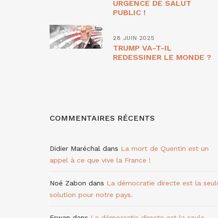
URGENCE DE SALUT
PUBLIC !
28 JUIN 2025
TRUMP VA-T-IL
REDESSINER LE MONDE ?
COMMENTAIRES RÉCENTS
Didier Maréchal
dans
La mort de Quentin est un
appel à ce que vive la France !
Noé Zabon
dans
La démocratie directe est la seul
solution pour notre pays.
Erwan
dans
La démocratie directe est la seule