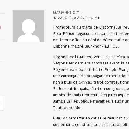
MARIANNE
DIT :
15 MARS 2010 À 22 H 25 MIN
e
Promoteurs du traité de Lisbonne, le Peu
Pour Périco Légasse, le taux d’abstention
est le pur effet du déni de démocratie qu’
Lisbonne malgré leur «non» au TCE.
Régionales: l’UMP est verte. Et ce n’est pa
Régionales: derniers sondages avant la c
Régionales, mépris total Le Peuple França
une campagne de propagande médiatique s
non à plus de 54% au traité constitutionn
Parlement français, réuni en congrès, app
amoindrie mais reprenant les pires aspect
Jamais la République n’avait eu à subir u
Tout le monde.
Que l’on remette en cause le résultat d’
seulement, constitue une forfaiture poli