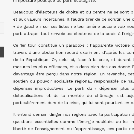
l’imposture politique du parti écologiste.
Beaucoup d’électeurs de droite et du centre ne se sont pa
et aux valeurs incertaines. Il faudra tirer de ce scrutin un
« de gauche » sur ses listes ne leur amène aucune voix nou
parti attrape-tout renvoie les électeurs de la copie à l’origi
Ce 1er tour constitue un paradoxe : l’apparente victoire d
travers d’une abstention record expriment d’après les com
de la République. Or, celui-ci, face à la crise, et durant
mesures les plus efficaces, et a dans bien des cas donné l’
davantage être perçu dans notre région. En revanche, cet
soutien du pouvoir socialiste régional, responsable de h
dépenses improductives. Le parti du « dépenser plus po
délocalisations et de la montée du chômage, est auj
particulièrement durs de la crise, qui lui sont pourtant en p
Il entend demain diriger nos régions avec la participation 
questions essentielles comme l’énergie nucléaire ou les inf
liberté de l’enseignement ou l’apprentissage, ces partis ne