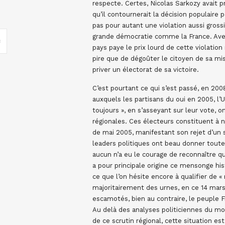
respecte. Certes, Nicolas Sarkozy avait 
qu’il contournerait la décision populaire
pas pour autant une violation aussi gross
grande démocratie comme la France. Avec
pays paye le prix lourd de cette violation
pire que de dégoûter le citoyen de sa mis
priver un électorat de sa victoire.
C’est pourtant ce qui s’est passé, en 200
auxquels les partisans du oui en 2005, l’
toujours », en s’asseyant sur leur vote, 
régionales. Ces électeurs constituent à
de mai 2005, manifestant son rejet d’un s
leaders politiques ont beau donner toutes
aucun n’a eu le courage de reconnaître q
a pour principale origine ce mensonge his
ce que l’on hésite encore à qualifier de 
majoritairement des urnes, en ce 14 mars 
escamotés, bien au contraire, le peuple F
Au delà des analyses politiciennes du m
de ce scrutin régional, cette situation es