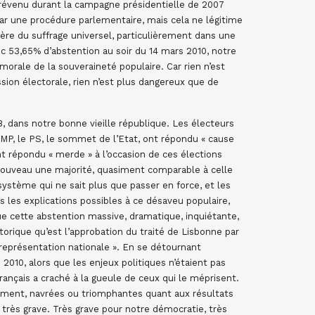
prévenu durant la campagne présidentielle de 2007
 par une procédure parlementaire, mais cela ne légitime
ière du suffrage universel, particulièrement dans une
 53,65% d’abstention au soir du 14 mars 2010, notre
 morale de la souveraineté populaire. Car rien n’est
sion électorale, rien n’est plus dangereux que de
8, dans notre bonne vieille république. Les électeurs
UMP, le PS, le sommet de l’Etat, ont répondu « cause
ont répondu « merde » à l’occasion de ces élections
 nouveau une majorité, quasiment comparable à celle
ystème qui ne sait plus que passer en force, et les
 les explications possibles à ce désaveu populaire,
ue cette abstention massive, dramatique, inquiétante,
torique qu’est l’approbation du traité de Lisbonne par
« représentation nationale ». En se détournant
2010, alors que les enjeux politiques n’étaient pas
rançais a craché à la gueule de ceux qui le méprisent.
oment, navrées ou triomphantes quant aux résultats
t très grave. Très grave pour notre démocratie, très