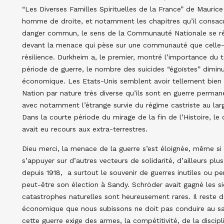
“Les Diverses Familles Spirituelles de la France” de Maurice
homme de droite, et notamment les chapitres qu’il consacre 
danger commun, le sens de la Communauté Nationale se réve
devant la menace qui pèse sur une communauté que celle-ci
résilience. Durkheim a, le premier, montré l’importance du
période de guerre, le nombre des suicides “égoïstes” dimin
économique. Les Etats-Unis semblent avoir tellement bien 
Nation par nature très diverse qu’ils sont en guerre perman
avec notamment l’étrange survie du régime castriste au large
Dans la courte période du mirage de la fin de l’Histoire, l
avait eu recours aux extra-terrestres.
Dieu merci, la menace de la guerre s’est éloignée, même si 
s’appuyer sur d’autres vecteurs de solidarité, d’ailleurs p
depuis 1918, a surtout le souvenir de guerres inutiles ou p
peut-être son élection à Sandy. Schröder avait gagné les si
catastrophes naturelles sont heureusement rares. Il reste 
économique que nous subissons ne doit pas conduire au sau
cette guerre exige des armes, la compétitivité, de la discipli