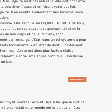
 Mais l’égalité n’est pas naturelle, elle doit donc être
la coercition fiscale et en faisant voter des lois
égalité. Il en résulte évidemment des tensions, voire
ation.
’harmonie. Elle s’appuie sur l’égalité EN DROIT de tous,
viduelle (et son corollaire la responsabilité) et de la
es de leur corps et de leurs biens, sont
ent par l’échange. L’Etat, dans un tel système a pour
roits fondamentaux et l’état de droit. Il n’intervient
hommes. L’unité est alors plus facile à réaliser.
éfèrent le socialisme et ses conflits au libéralisme
un jour.
RÉPONDRE
s croyait, comme l’écrivait De Gaulle, que le sort de
remière comptait et le monde entier doit lui en être