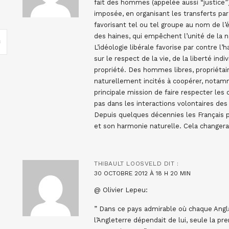
fait des hommes (appelée aussi “justice”).
imposée, en organisant les transferts par 
favorisant tel ou tel groupe au nom de l’
des haines, qui empêchent l’unité de la n
L’idéologie libérale favorise par contre l
sur le respect de la vie, de la liberté indi
propriété. Des hommes libres, propriétair
naturellement incités à coopérer, notamm
principale mission de faire respecter les d
pas dans les interactions volontaires des 
Depuis quelques décennies les Français pr
et son harmonie naturelle. Cela changera 
THIBAULT LOOSVELD
DIT :
30 OCTOBRE 2012 À 18 H 20 MIN
@ Olivier Lepeu:
” Dans ce pays admirable où chaque Anglai
l’Angleterre dépendait de lui, seule la p