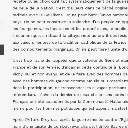
recette qu’au choix qu’il fait systématiquement de la guerre
de celle de la Nation. C’est d’ailleurs dans ce péché origin
radicale avec le Gaullisme. On ne peut bâtir l’union nationa
pays. On ne peut construire la solidarité d’un peuple en oppo
les épargnants, les locataires et les propriétaires, le public
il économique, en diluant la citoyenneté au profit des rés
aux valeurs héritées de la tradition catholique de la Fran
des comportements marginaux. On ne peut faire l’unité d’un 
Il est trop facile de rappeler que la volonté du Général étai
France et de son Armée, d’incarner cette continuité à Lo
Vichy, nul et non avenu, et de le faire avec des hommes d
avec des hommes de gauche comme Moulin ou Brossolette. Sa
dans la participation, de transcender les clivages partisans
référendum. L’échec du dernier de ceux-ci sept ans après l
Français ont été abandonnés par la Communauté Nationale m
même pour les hommes politiques qui échappent manifeste
Après l’Affaire Dreyfuss, après la guerre menée contre l’Egli
nom d’une laïcité de combat revancharde, l’Union Sacrée s’es