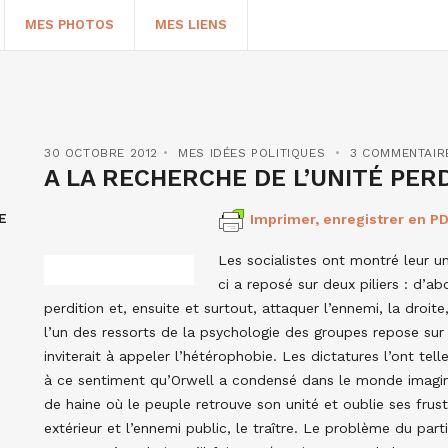
MES PHOTOS
MES LIENS
30 OCTOBRE 2012
MES IDÉES POLITIQUES
3 COMMENTAIR
A LA RECHERCHE DE L’UNITÉ PE
E
Imprimer, enregistrer en PD
Les socialistes ont montré leur u
ci a reposé sur deux piliers : d’ab
perdition et, ensuite et surtout, attaquer l’ennemi, la droite,
l’un des ressorts de la psychologie des groupes repose sur 
HERCHER
inviterait à appeler l’hétérophobie. Les dictatures l’ont te
à ce sentiment qu’Orwell a condensé dans le monde imagi
de haine où le peuple retrouve son unité et oublie ses frus
extérieur et l’ennemi public, le traître. Le problème du parti 