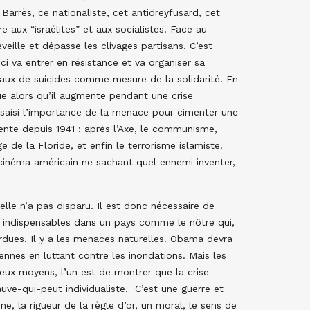
 Barrès, ce nationaliste, cet antidreyfusard, cet
aux “israélites” et aux socialistes. Face au
ille et dépasse les clivages partisans. C’est
 va entrer en résistance et va organiser sa
 taux de suicides comme mesure de la solidarité. En
ue alors qu’il augmente pendant une crise
saisi l’importance de la menace pour cimenter une
ente depuis 1941 : après l’Axe, le communisme,
 de la Floride, et enfin le terrorisme islamiste.
e cinéma américain ne sachant quel ennemi inventer,
elle n’a pas disparu. Il est donc nécessaire de
lus indispensables dans un pays comme le nôtre qui,
erdues. Il y a les menaces naturelles. Obama devra
ennes en luttant contre les inondations. Mais les
deux moyens, l’un est de montrer que la crise
ve-qui-peut individualiste. C’est une guerre et
ne, la rigueur de la règle d’or, un moral, le sens de