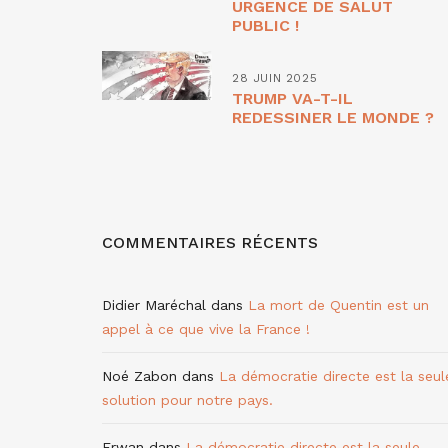
URGENCE DE SALUT
PUBLIC !
28 JUIN 2025
TRUMP VA-T-IL
REDESSINER LE MONDE ?
COMMENTAIRES RÉCENTS
Didier Maréchal
dans
La mort de Quentin est un
appel à ce que vive la France !
Noé Zabon
dans
La démocratie directe est la seul
solution pour notre pays.
Erwan
dans
La démocratie directe est la seule