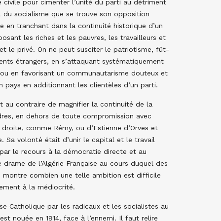
 civile pour cimenter l’unité du parti au détriment
el du socialisme que se trouve son opposition
le en tranchant dans la continuité historique d’un
sant les riches et les pauvres, les travailleurs et
 et le privé. On ne peut susciter le patriotisme, fût-
idents étrangers, en s’attaquant systématiquement
ce ou en favorisant un communautarisme douteux et
pays en additionnant les clientèles d’un parti.
t au contraire de magnifier la continuité de la
ndres, en dehors de toute compromission avec
e droite, comme Rémy, ou d’Estienne d’Orves et
 volonté était d’unir le capital et le travail
 par le recours à la démocratie directe et au
e drame de l’Algérie Française au cours duquel des
ontre combien une telle ambition est difficile
ment à la médiocrité.
se Catholique par les radicaux et les socialistes au
t nouée en 1914, face à l’ennemi. Il faut relire