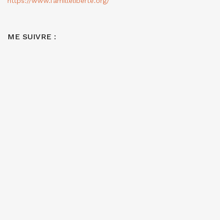
https://www.familleliberte.org/
ME SUIVRE :