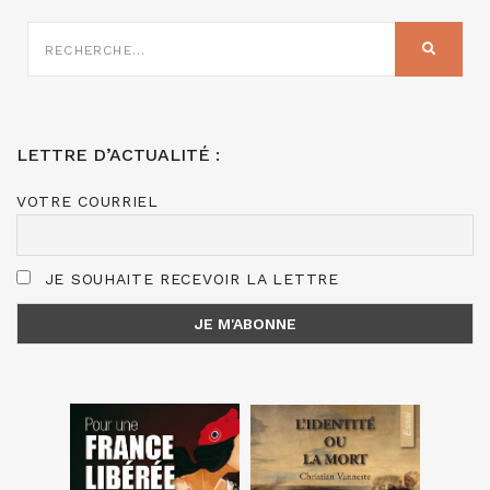
RECHERCHE
SUR
RECHER
:
LETTRE D’ACTUALITÉ :
VOTRE COURRIEL
JE SOUHAITE RECEVOIR LA LETTRE