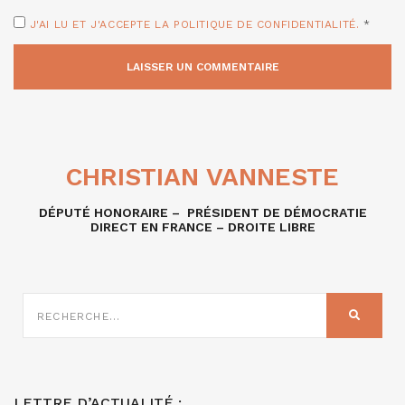
J'AI LU ET J'ACCEPTE LA POLITIQUE DE CONFIDENTIALITÉ.
*
CHRISTIAN VANNESTE
DÉPUTÉ HONORAIRE – PRÉSIDENT DE DÉMOCRATIE
DIRECT EN FRANCE – DROITE LIBRE
RECHERCHE
SUR
RECHER
:
LETTRE D’ACTUALITÉ :