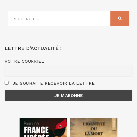
RECHERCHE
SUR
RECHER
:
LETTRE D’ACTUALITÉ :
VOTRE COURRIEL
JE SOUHAITE RECEVOIR LA LETTRE