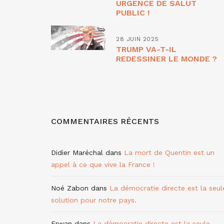
URGENCE DE SALUT
PUBLIC !
28 JUIN 2025
TRUMP VA-T-IL
REDESSINER LE MONDE ?
COMMENTAIRES RÉCENTS
Didier Maréchal
dans
La mort de Quentin est un
appel à ce que vive la France !
Noé Zabon
dans
La démocratie directe est la seul
solution pour notre pays.
Erwan
dans
La démocratie directe est la seule