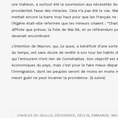
une trahison, a surtout été la soumission aux nécessités d
providentiel fasse des miracles. Cela n’a pas été le cas. Ma
mettait encore la barre trop haut pour que les Français ne 
l’Algérie était-elle refermée que les mineurs criaient : “Char
difficile que prévue, la folie de Mai 68, et un référendum pe
devenait encombrant.
L’intention de Macron, qui, lui aussi, a bénéficié d’une sort
du temps, est sans doute de revêtir à son tour les habits du
qui l’entourent n’ont rien de Connétables. Son objectif est
économiques du pays, mais c’est pour le faire mieux dispa
l’immigration, dont les peuples seront de moins en moins 
meurt guéri ne peut incarner la providence. (à suivre)
,
,
,
CHARLES DE GAULLE
DÉCADENCE
DÉCLIN
EMMANUEL MA