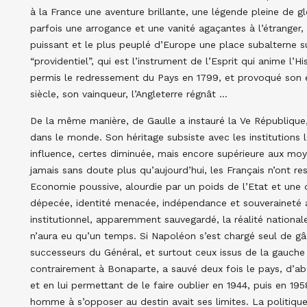
à la France une aventure brillante, une légende pleine de gl
parfois une arrogance et une vanité agaçantes à l’étranger, m
puissant et le plus peuplé d’Europe une place subalterne 
“providentiel”, qui est l’instrument de l’Esprit qui anime l’H
permis le redressement du Pays en 1799, et provoqué son 
siècle, son vainqueur, l’Angleterre régnât …
De la même manière, de Gaulle a instauré la Ve République, 
dans le monde. Son héritage subsiste avec les institutions
influence, certes diminuée, mais encore supérieure aux mo
jamais sans doute plus qu’aujourd’hui, les Français n’ont re
Economie poussive, alourdie par un poids de l’Etat et une 
dépecée, identité menacée, indépendance et souveraineté al
institutionnel, apparemment sauvegardé, la réalité national
n’aura eu qu’un temps. Si Napoléon s’est chargé seul de gâch
successeurs du Général, et surtout ceux issus de la gauche 
contrairement à Bonaparte, a sauvé deux fois le pays, d’ab
et en lui permettant de le faire oublier en 1944, puis en 1
homme à s’opposer au destin avait ses limites. La politiqu