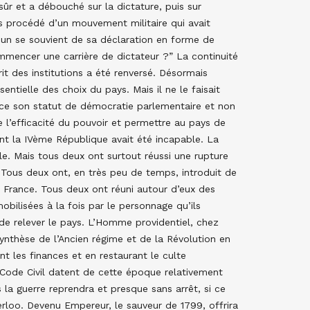
sûr et a débouché sur la dictature, puis sur
es procédé d’un mouvement militaire qui avait
cun se souvient de sa déclaration en forme de
ommencer une carrière de dictateur ?” La continuité
t des institutions a été renversé. Désormais
entielle des choix du pays. Mais il ne le faisait
nce son statut de démocratie parlementaire et non
e l’efficacité du pouvoir et permettre au pays de
ont la IVème République avait été incapable. La
le. Mais tous deux ont surtout réussi une rupture
 Tous deux ont, en très peu de temps, introduit de
France. Tous deux ont réuni autour d’eux des
obilisées à la fois par le personnage qu’ils
, de relever le pays. L’Homme providentiel, chez
synthèse de l’Ancien régime et de la Révolution en
ant les finances et en restaurant le culte
Code Civil datent de cette époque relativement
 la guerre reprendra et presque sans arrêt, si ce
aterloo. Devenu Empereur, le sauveur de 1799, offrira