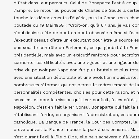
d’Etat dans leur parcours. Celui de Bonaparte l’est à coup 
l’Empire. Le retour au pouvoir de Charles de Gaulle a cert
touché les départements d’Algérie, puis la Corse, mais cha
boutade du 19 Mai 1958 : “Croit-on, qu’à 67 ans, je vais c
républicaine a été de bout en bout observée même si l’espri
l’exécutif cessait d’être un exécutant pour être la source ess
que sous le contrôle du Parlement, ce qui gardait à la Fra
présidentielle, mais avec un exécutif renforcé pour accroîtr
surmonter les difficultés avec une vigueur et une rigueur d
prise du pouvoir par Napoléon fut plus brutale et plus tota
avec une situation déplorable et une évolution inquiétante.
nombreuses réformes qui ont permis le redressement de la 
personnalités compétentes, choisies pour cette raison, et m
servaient et pour la mission qu’il leur confiait, à ses côtés
Napoléon, c’est en fait le 1er Consul Bonaparte qui fait la 
rétablissant l’ordre, en organisant l’administration, en apur
catholique. La Banque de France, la Cour des Comptes, le 
brève qui voit la France imposer la paix à ses ennemis. Mais
n’est durant l’exil à l’île d’Elbe, elle ne s’achèvera qu’à W