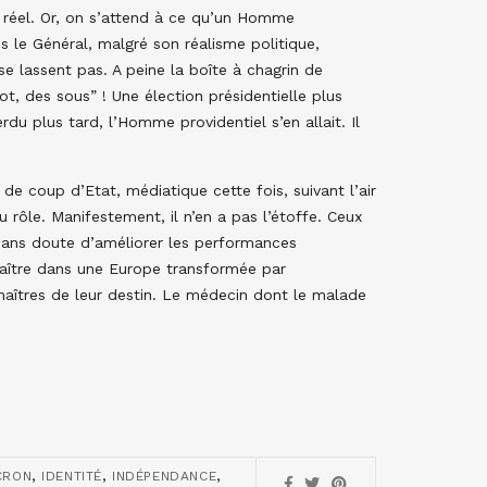
u réel. Or, on s’attend à ce qu’un Homme
is le Général, malgré son réalisme politique,
se lassent pas. A peine la boîte à chagrin de
lot, des sous” ! Une élection présidentielle plus
rdu plus tard, l’Homme providentiel s’en allait. Il
e de coup d’Etat, médiatique cette fois, suivant l’air
 rôle. Manifestement, il n’en a pas l’étoffe. Ceux
 sans doute d’améliorer les performances
raître dans une Europe transformée par
maîtres de leur destin. Le médecin dont le malade
,
,
,
CRON
IDENTITÉ
INDÉPENDANCE