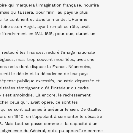
oire qui marquera l’imagination française, nourrira
ais qui laissera, pour finir, au pays le plus
sur le continent et dans le monde. L’Homme
istoire selon Hegel, ayant rempli ce rôle, avait
effondrement en 1814-1815, pour que, durant un
restauré les finances, redoré l’image nationale
 léguées, mais trop souvent modifiées, avec une
yens réels dont dispose la France. Néanmoins,
ssenti le déclin et la décadence de leur pays.
dépense publique excessifs, industrie dépassée et
térées témoignent qu’à l’intérieur du cadre
e s’est amoindrie. Là encore, le redressement
er celui qu’il avait opéré, ce sont les
qui se sont acharnés à anéantir le sien. De Gaulle,
ord en 1940, en l’appelant à surmonter le désastre
958. Mais tout se passe comme si la capacité d’un
e algérienne du Général, qui a pu apparaître comme