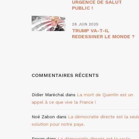
URGENCE DE SALUT
PUBLIC !
28 JUIN 2025
TRUMP VA-T-IL
REDESSINER LE MONDE ?
COMMENTAIRES RÉCENTS
Didier Maréchal
dans
La mort de Quentin est un
appel à ce que vive la France !
Noé Zabon
dans
La démocratie directe est la seul
solution pour notre pays.
Erwan
dans
La démocratie directe est la seule