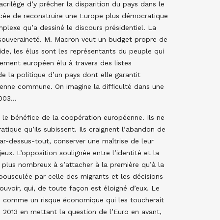
sacrilège d’y prêcher la disparition du pays dans le
cée de reconstruire une Europe plus démocratique
plexe qu’a dessiné le discours présidentiel. La
 souveraineté. M. Macron veut un budget propre de
de, les élus sont les représentants du peuple qui
lement européen élu à travers des listes
 la politique d’un pays dont elle garantit
éenne commune. On imagine la difficulté dans une
2003…
 le bénéfice de la coopération européenne. Ils ne
ique qu’ils subissent. Ils craignent l’abandon de
, par-dessus-tout, conserver une maîtrise de leur
ux. L’opposition soulignée entre l’identité et la
nt plus nombreux à s’attacher à la première qu’à la
bousculée par celle des migrants et les décisions
ouvoir, qui, de toute façon est éloigné d’eux. Le
ue comme un risque économique qui les toucherait
 2013 en mettant la question de l’Euro en avant,