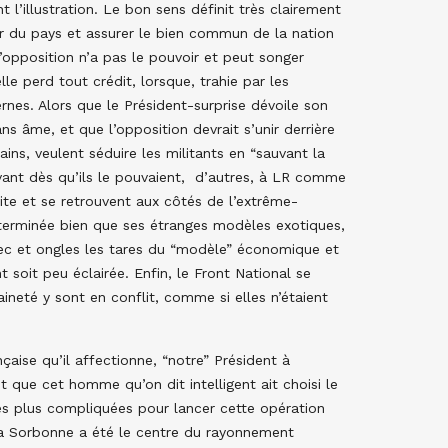
l’illustration. Le bon sens définit très clairement
eur du pays et assurer le bien commun de la nation
l’opposition n’a pas le pouvoir et peut songer
lle perd tout crédit, lorsque, trahie par les
ternes. Alors que le Président-surprise dévoile son
 âme, et que l’opposition devrait s’unir derrière
ains, veulent séduire les militants en “sauvant la
avant dès qu’ils le pouvaient, d’autres, à LR comme
ite et se retrouvent aux côtés de l’extrême-
terminée bien que ses étranges modèles exotiques,
ec et ongles les tares du “modèle” économique et
t soit peu éclairée. Enfin, le Front National se
aineté y sont en conflit, comme si elles n’étaient
çaise qu’il affectionne, “notre” Président à
t que cet homme qu’on dit intelligent ait choisi le
es plus compliquées pour lancer cette opération
 la Sorbonne a été le centre du rayonnement