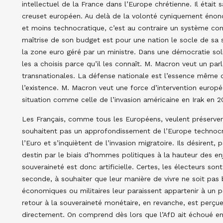
intellectuel de la France dans l’Europe chrétienne. Il était 
creuset européen. Au delà de la volonté cyniquement énon
et moins technocratique, c’est au contraire un système com
maîtrise de son budget est pour une nation le socle de sa
la zone euro géré par un ministre. Dans une démocratie soli
les a choisis parce qu’il les connaît. M. Macron veut un par
transnationales. La défense nationale est l’essence même de
l’existence. M. Macron veut une force d’intervention europ
situation comme celle de l’invasion américaine en Irak en 
Les Français, comme tous les Européens, veulent préserver
souhaitent pas un approfondissement de l’Europe technocrat
l’Euro et s’inquiètent de l’invasion migratoire. Ils désirent
destin par le biais d’hommes politiques à la hauteur des enje
souveraineté est donc artificielle. Certes, les électeurs so
seconde, à souhaiter que leur manière de vivre ne soit pas 
économiques ou militaires leur paraissent appartenir à un p
retour à la souveraineté monétaire, en revanche, est perç
directement. On comprend dès lors que l’AfD ait échoué en