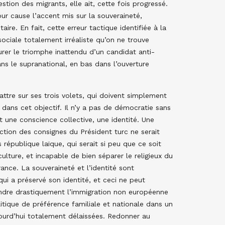
stion des migrants, elle ait, cette fois progressé.
r cause l’accent mis sur la souveraineté,
re. En fait, cette erreur tactique identifiée à la
ociale totalement irréaliste qu’on ne trouve
rer le triomphe inattendu d’un candidat anti-
ans le supranational, en bas dans l’ouverture
battre sur ses trois volets, qui doivent simplement
r dans cet objectif. Il n’y a pas de démocratie sans
ait une conscience collective, une identité. Une
ction des consignes du Président turc ne serait
s république laïque, qui serait si peu que ce soit
culture, et incapable de bien séparer le religieux du
rance. La souveraineté et l’identité sont
qui a préservé son identité, et ceci ne peut
eindre drastiquement l’immigration non européenne
litique de préférence familiale et nationale dans un
ourd’hui totalement délaissées. Redonner au