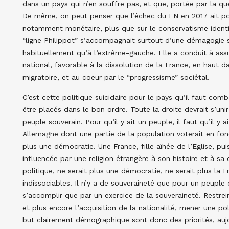
dans un pays qui n’en souffre pas, et que, portée par la que
De même, on peut penser que l’échec du FN en 2017 ait pou
notamment monétaire, plus que sur le conservatisme identitai
“ligne Philippot” s’accompagnait surtout d’une démagogie s
habituellement qu’à l’extrême-gauche. Elle a conduit à assu
national, favorable à la dissolution de la France, en haut d
migratoire, et au coeur par le “progressisme” sociétal.
C’est cette politique suicidaire pour le pays qu’il faut com
être placés dans le bon ordre. Toute la droite devrait s’uni
peuple souverain. Pour qu’il y ait un peuple, il faut qu’il y 
Allemagne dont une partie de la population voterait en fon
plus une démocratie. Une France, fille aînée de l’Eglise, pui
influencée par une religion étrangère à son histoire et à sa 
politique, ne serait plus une démocratie, ne serait plus la F
indissociables. Il n’y a de souveraineté que pour un peuple 
s’accomplir que par un exercice de la souveraineté. Restr
et plus encore l’acquisition de la nationalité, mener une po
but clairement démographique sont donc des priorités, auj