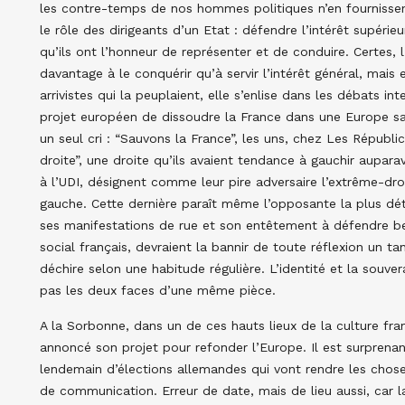
les contre-temps de nos hommes politiques n’en fournissent 
le rôle des dirigeants d’un Etat : défendre l’intérêt supéri
qu’ils ont l’honneur de représenter et de conduire. Certes, 
davantage à le conquérir qu’à servir l’intérêt général, mais e
arrivistes qui la peuplaient, elle s’enlise dans les débats in
projet européen de dissoudre la France dans une Europe sans
un seul cri : “Sauvons la France”, les uns, chez Les Républic
droite”, une droite qu’ils avaient tendance à gauchir aupar
à l’UDI, désignent comme leur pire adversaire l’extrême-dro
gauche. Cette dernière paraît même l’opposante la plus dé
ses manifestations de rue et son entêtement à défendre b
social français, devraient la bannir de toute réflexion un tan
déchire selon une habitude régulière. L’identité et la souver
pas les deux faces d’une même pièce.
A la Sorbonne, dans un de ces hauts lieux de la culture fran
annoncé son projet pour refonder l’Europe. Il est surprenan
lendemain d’élections allemandes qui vont rendre les chos
de communication. Erreur de date, mais de lieu aussi, car