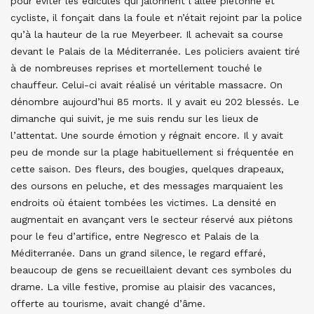
pour éviter les édicules qui jalonnent l’allée piétonne et
cycliste, il fonçait dans la foule et n’était rejoint par la police
qu’à la hauteur de la rue Meyerbeer. Il achevait sa course
devant le Palais de la Méditerranée. Les policiers avaient tiré
à de nombreuses reprises et mortellement touché le
chauffeur. Celui-ci avait réalisé un véritable massacre. On
dénombre aujourd’hui 85 morts. Il y avait eu 202 blessés. Le
dimanche qui suivit, je me suis rendu sur les lieux de
l’attentat. Une sourde émotion y régnait encore. Il y avait
peu de monde sur la plage habituellement si fréquentée en
cette saison. Des fleurs, des bougies, quelques drapeaux,
des oursons en peluche, et des messages marquaient les
endroits où étaient tombées les victimes. La densité en
augmentait en avançant vers le secteur réservé aux piétons
pour le feu d’artifice, entre Negresco et Palais de la
Méditerranée. Dans un grand silence, le regard effaré,
beaucoup de gens se recueillaient devant ces symboles du
drame. La ville festive, promise au plaisir des vacances,
offerte au tourisme, avait changé d’âme.