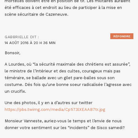
mortelles doivent être en position de tir. Les militaires auraient
été efficaces à cet endroit au lieu de participer à la mise en
scène sécuritaire de Cazeneuve.
RÉPONDRE
GABBRIELLE
DIT :
14 AOÛT 2016 À 20 H 36 MIN
Bonsoir,
A Lourdes, où “la sécurité maximale des chrétiens est assurée”,
le ministre de l’Intérieur et des cultes, courageux mais pas
téméraire, se ballade avec un gilet pare-balles sous son
costume. Dés fois qu’une bonne soeur radicalisée l’agresse avec
un crucifix.
Une des photos, il y en a d’autres sur twitter
https://pbs.twimg.com/media/Cp1i73lXEAAB7tr.jpg
Monsieur Vanneste, auriez-vous le temps et l’envie de nous
donner votre sentiment sur les “incidents” de Sisco samedi?