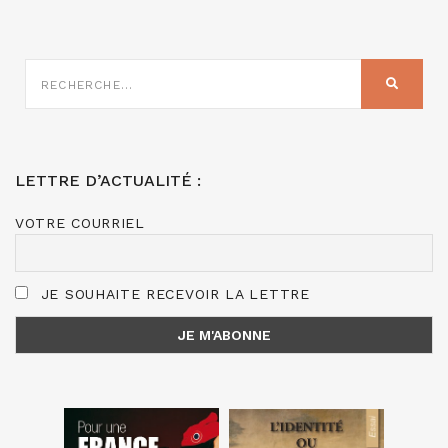
RECHERCHE
SUR
RECHER
:
LETTRE D’ACTUALITÉ :
VOTRE COURRIEL
JE SOUHAITE RECEVOIR LA LETTRE