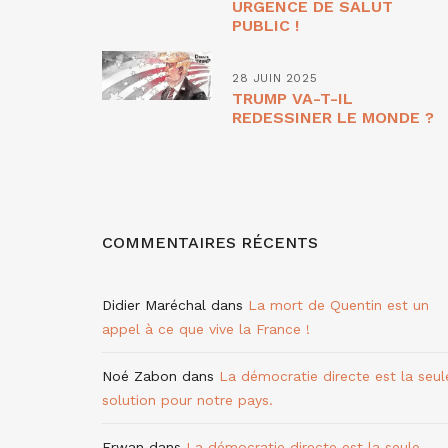
URGENCE DE SALUT
PUBLIC !
28 JUIN 2025
TRUMP VA-T-IL
REDESSINER LE MONDE ?
COMMENTAIRES RÉCENTS
Didier Maréchal
dans
La mort de Quentin est un
appel à ce que vive la France !
Noé Zabon
dans
La démocratie directe est la seul
solution pour notre pays.
Erwan
dans
La démocratie directe est la seule