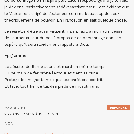
Ce personnage ne m’inspire plus aucun respect. Quand je le vois,
je deviens instinctivement sédévacantiste tant il est évident que
le Vatican est dirigé de l’extérieur comme beaucoup de lieux
théoriquement de pouvoir. En France, on en sait quelque chose.
Je regrette d’être aussi virulent mais il faut, à mon avis, cesser
de tourner autour du pot à propos de ce personnage dont on
espère qu’il sera rapidement rappelé à Dieu.
Épigramme
Le Jésuite de Rome sourit et mord en même temps
D’une main de fer prône l’Amour et tient sa curie
Protège les migrants mais pas les chrétiens contrits
Et lave, tout fier de lui, des pieds de musulmans.
RÉPONDRE
CAROLE
DIT :
28 JANVIER 2018 À 15 H 19 MIN
NON!