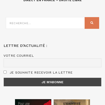
DIRECT EN FRANCE – DROITE LIBRE
RECHERCHE
SUR
RECHER
:
LETTRE D’ACTUALITÉ :
VOTRE COURRIEL
JE SOUHAITE RECEVOIR LA LETTRE