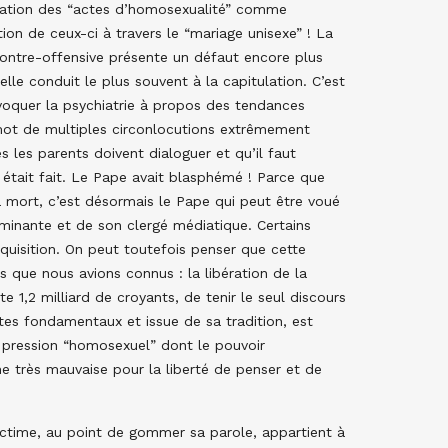
mnation des “actes d’homosexualité” comme
on de ceux-ci à travers le “mariage unisexe” ! La
 contre-offensive présente un défaut encore plus
lle conduit le plus souvent à la capitulation. C’est
évoquer la psychiatrie à propos des tendances
mot de multiples circonlocutions extrêmement
les parents doivent dialoguer et qu’il faut
 était fait. Le Pape avait blasphémé ! Parce que
a mort, c’est désormais le Pape qui peut être voué
minante et de son clergé médiatique. Certains
Inquisition. On peut toutefois penser que cette
s que nous avions connus : la libération de la
te 1,2 milliard de croyants, de tenir le seul discours
es fondamentaux et issue de sa tradition, est
e pression “homosexuel” dont le pouvoir
ne très mauvaise pour la liberté de penser et de
ictime, au point de gommer sa parole, appartient à