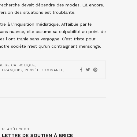
 recherche devait dépendre des modes. Là encore,
version des situations est troublante.
e à l’inquisition médiatique. Affaiblie par le
 sans nuance, elle assume sa culpabilité au point de
 l’ont trahie sans vergogne. C’est triste pour
l notre société n’est qu’un contraignant mensonge.
,
GLISE CATHOLIQUE
,
,
E FRANÇOIS
PENSÉE DOMINANTE
13 AOÛT 2009
LETTRE DE SOUTIEN À BRICE