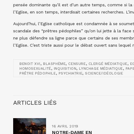
pensée dominante qu’il est d’un autre temps, comme si la
l’Eglise, en son temps, interdisait certaines recherches. L’in
Aujourd’hui, l’Eglise catholique est condamnée à se soumettr
scandale des “prêtres pédophiles” qu’on lui jette à la face
ne plus défendre sa ligne parce que certains de ses membres
l’Eglise. C’est triste aussi pour le débat ouvert sans leque
,
,
,
,
BENOIT XVI
BLASPHÈME
CENSURE
CLERGÉ MÉDIATIQUE
E
,
,
,
HOMOSEXUALITÉ
INQUISITION
LYNCHAGE MÉDIATIQUE
PAP
,
,
PRÊTRE PÉDOPHILE
PSYCHIATRIE
SCIENCE/IDÉOLOGIE
ARTICLES LIÉS
16 AVRIL 2019
NOTRE-DAME EN