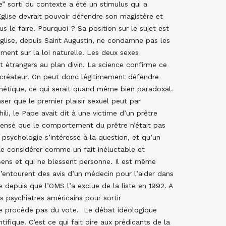
ie” sorti du contexte a été un stimulus qui a
glise devrait pouvoir défendre son magistère et
us le faire. Pourquoi ? Sa position sur le sujet est
’Eglise, depuis Saint Augustin, ne condamne pas les
ent sur la loi naturelle. Les deux sexes
t étrangers au plan divin. La science confirme ce
 créateur. On peut donc légitimement défendre
énétique, ce qui serait quand même bien paradoxal.
ser que le premier plaisir sexuel peut par
ili, le Pape avait dit à une victime d’un prêtre
l pensé que le comportement du prêtre n’était pas
a psychologie s’intéresse à la question, et qu’un
e considérer comme un fait inéluctable et
sens et qui ne blessent personne. Il est même
’entourent des avis d’un médecin pour l’aider dans
depuis que l’OMS l’a exclue de la liste en 1992. A
es psychiatres américains pour sortir
ne procède pas du vote. Le débat idéologique
tifique. C’est ce qui fait dire aux prédicants de la