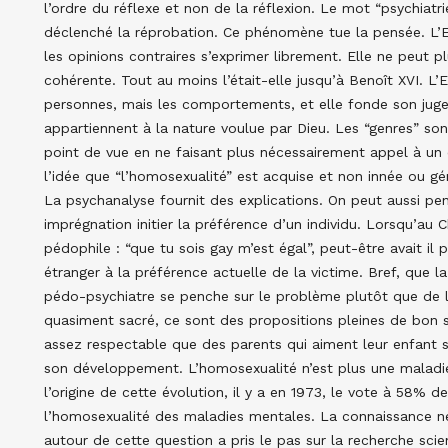
l’ordre du réflexe et non de la réflexion. Le mot “psychiatr
déclenché la réprobation. Ce phénomène tue la pensée. L’E
les opinions contraires s’exprimer librement. Elle ne peut pl
cohérente. Tout au moins l’était-elle jusqu’à Benoît XVI. L
personnes, mais les comportements, et elle fonde son jugem
appartiennent à la nature voulue par Dieu. Les “genres” son
point de vue en ne faisant plus nécessairement appel à un
l’idée que “l’homosexualité” est acquise et non innée ou g
La psychanalyse fournit des explications. On peut aussi pen
imprégnation initier la préférence d’un individu. Lorsqu’au Ch
pédophile : “que tu sois gay m’est égal”, peut-être avait i
étranger à la préférence actuelle de la victime. Bref, que l
pédo-psychiatre se penche sur le problème plutôt que de l
quasiment sacré, ce sont des propositions pleines de bon 
assez respectable que des parents qui aiment leur enfant s
son développement. L’homosexualité n’est plus une maladie 
l’origine de cette évolution, il y a en 1973, le vote à 58% d
l’homosexualité des maladies mentales. La connaissance 
autour de cette question a pris le pas sur la recherche scien