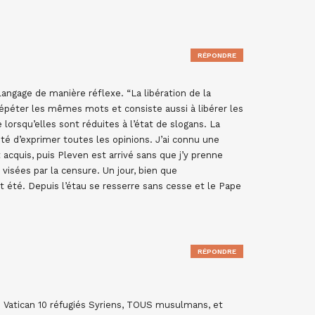
RÉPONDRE
angage de manière réflexe. “La libération de la
épéter les mêmes mots et consiste aussi à libérer les
 lorsqu’elles sont réduites à l’état de slogans. La
ité d’exprimer toutes les opinions. J’ai connu une
acquis, puis Pleven est arrivé sans que j’y prenne
visées par la censure. Un jour, bien que
t été. Depuis l’étau se resserre sans cesse et le Pape
RÉPONDRE
i au Vatican 10 réfugiés Syriens, TOUS musulmans, et