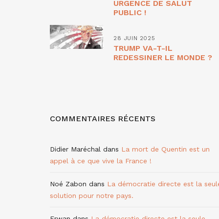
URGENCE DE SALUT
PUBLIC !
28 JUIN 2025
TRUMP VA-T-IL
REDESSINER LE MONDE ?
COMMENTAIRES RÉCENTS
Didier Maréchal
dans
La mort de Quentin est un
appel à ce que vive la France !
Noé Zabon
dans
La démocratie directe est la seul
solution pour notre pays.
Erwan
dans
La démocratie directe est la seule