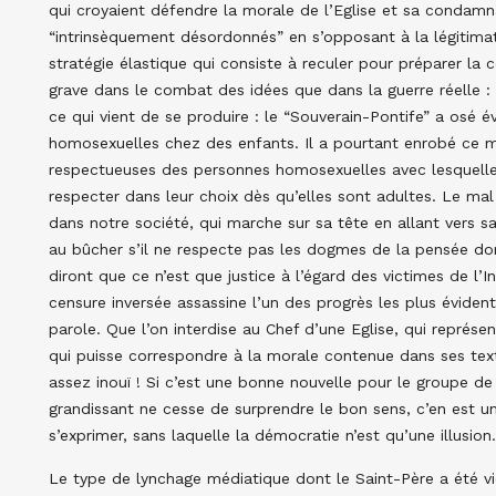
qui croyaient défendre la morale de l’Eglise et sa conda
“intrinsèquement désordonnés” en s’opposant à la légitimati
stratégie élastique qui consiste à reculer pour préparer la
grave dans le combat des idées que dans la guerre réelle : e
ce qui vient de se produire : le “Souverain-Pontife” a osé 
homosexuelles chez des enfants. Il a pourtant enrobé ce 
respectueuses des personnes homosexuelles avec lesquelles 
respecter dans leur choix dès qu’elles sont adultes. Le mal
dans notre société, qui marche sur sa tête en allant vers s
au bûcher s’il ne respecte pas les dogmes de la pensée do
diront que ce n’est que justice à l’égard des victimes de l’
censure inversée assassine l’un des progrès les plus évident
parole. Que l’on interdise au Chef d’une Eglise, qui représen
qui puisse correspondre à la morale contenue dans ses text
assez inouï ! Si c’est une bonne nouvelle pour le groupe d
grandissant ne cesse de surprendre le bon sens, c’en est u
s’exprimer, sans laquelle la démocratie n’est qu’une illusion.
Le type de lynchage médiatique dont le Saint-Père a été v