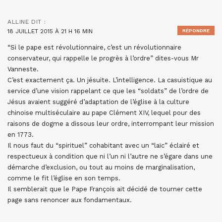
ALLINE
DIT :
18 JUILLET 2015 À 21 H 16 MIN
RÉPONDRE
“Si le pape est révolutionnaire, c’est un révolutionnaire
conservateur, qui rappelle le progrès à l’ordre” dites-vous Mr
Vanneste.
C’est exactement ça. Un jésuite. L’intelligence. La casuistique au
service d’une vision rappelant ce que les “soldats” de l’ordre de
Jésus avaient suggéré d’adaptation de l’église à la culture
chinoise multiséculaire au pape Clément XIV, lequel pour des
raisons de dogme a dissous leur ordre, interrompant leur mission
en 1773.
Il nous faut du “spirituel” cohabitant avec un “laïc” éclairé et
respectueux à condition que ni l’un ni l’autre ne s’égare dans une
démarche d’exclusion, ou tout au moins de marginalisation,
comme le fit l’église en son temps.
Il semblerait que le Pape François ait décidé de tourner cette
page sans renoncer aux fondamentaux.