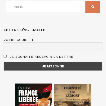
RECHERCHE
SUR
RECHER
:
LETTRE D’ACTUALITÉ :
VOTRE COURRIEL
JE SOUHAITE RECEVOIR LA LETTRE